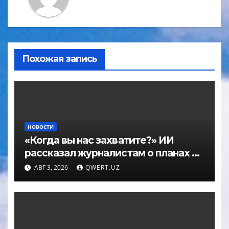
Похожая запись
НОВОСТИ
«Когда вы нас захватите?» ИИ
рассказал журналистам о планах по
покорению мира в большом
АВГ 3, 2026
QWERT.UZ
интервью с ChatGPT