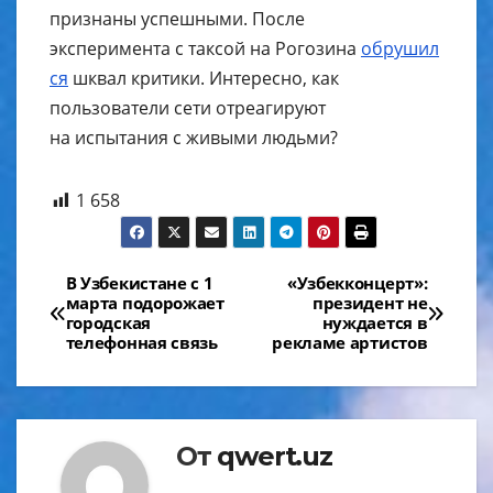
признаны успешными. После
эксперимента с таксой на Рогозина
обрушил
ся
шквал критики. Интересно, как
пользователи сети отреагируют
на испытания с живыми людьми?
1 658
Навигация
В Узбекистане с 1
«Узбекконцерт»:
марта подорожает
президент не
по
городская
нуждается в
телефонная связь
рекламе артистов
записям
От
qwert.uz