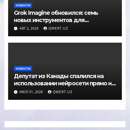
НОВОСТИ
Grok Imagine обновился: семь
новых инструментов для
редактирования фото
АВГ 2, 2026
QWERT.UZ
НОВОСТИ
Депутат из Канады спалился на
использовании нейросети прямо на
заседании
ИЮЛ 31, 2026
QWERT.UZ