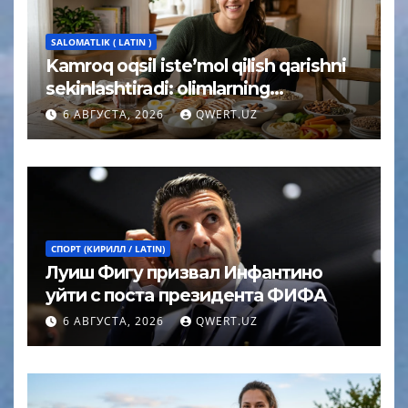
SALOMATLIK ( LATIN )
Kamroq oqsil iste’mol qilish qarishni
sekinlashtiradi: olimlarning
kutilmagan xulosasi
6 АВГУСТА, 2026
QWERT.UZ
СПОРТ (КИРИЛЛ / LATIN)
Луиш Фигу призвал Инфантино
уйти с поста президента ФИФА
6 АВГУСТА, 2026
QWERT.UZ