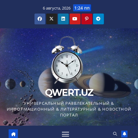
Перейти
1:24 пп
6 августа, 2026
к
содержимому
QWERT.UZ
УНИВЕРСАЛЬНЫЙ РАЗВЛЕКАТЕЛЬНЫЙ &
ИНФОРМАЦИОННЫЙ & ЛИТЕРАТУРНЫЙ & НОВОСТНОЙ
ПОРТАЛ