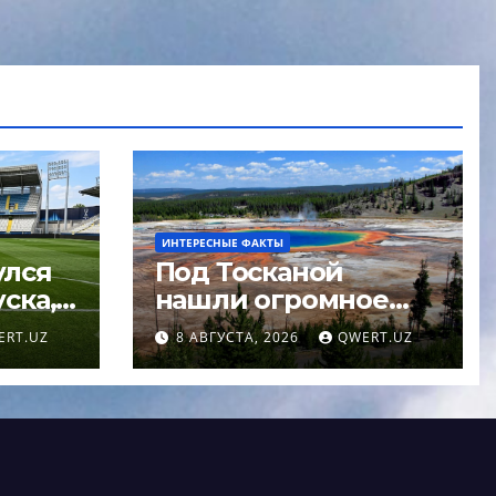
ИНТЕРЕСНЫЕ ФАКТЫ
улся
Под Тосканой
ска,
нашли огромное
в
море магмы
ERT.UZ
8 АВГУСТА, 2026
QWERT.UZ
ЕФА