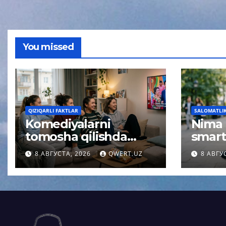
You missed
QIZIQARLI FAKTLAR
SALOMATLIK 
Komediyalarni
Nima
tomosha qilishda
smart
miya uchun
qolis
8 АВГУСТА, 2026
QWERT.UZ
8 АВГУ
kutilmagan effekt
qisqa
aniqlandi
psixol