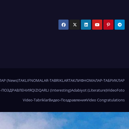
АР (News)
TAKLIFNOMALAR-TABRIKLAR
ТАКЛИФНОМАЛАР-ТАБРИКЛАР
-ПОЗДРАВЛЕНИЯ
QIZIQARLI (Interesting)
Adabiyot (Literature)
Video
Foto
Video-Tabriklar
Видео-Поздравления
Video Congratulations