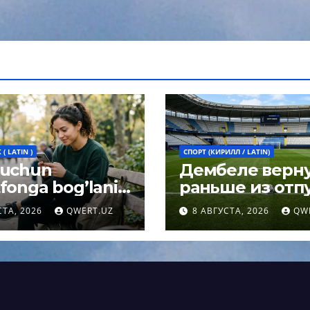
( LATIN )
СПОРТ (КИРИЛЛ / LATIN)
 uchun
Дембеле верн
fonga bog’lanib
раньше из отпу
h umrni
чтобы сыграть 
СТА, 2026
QWERT.UZ
8 АВГУСТА, 2026
QW
rtirishi mumkin:
Суперкубке У
og javobi