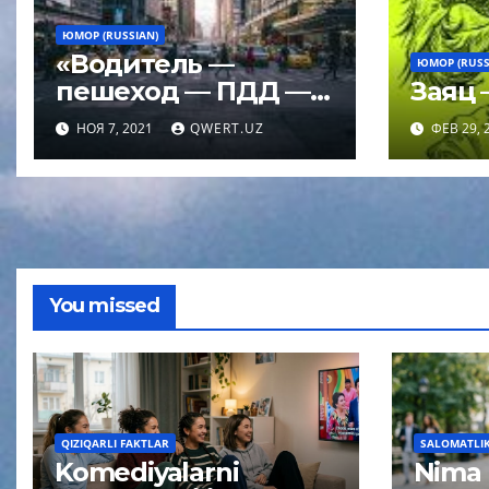
ЮМОР (RUSSIAN)
«Водитель —
ЮМОР (RUSS
пешеход — ПДД —
Заяц 
ДТП» (Юмор)
НОЯ 7, 2021
QWERT.UZ
ФЕВ 29, 
You missed
QIZIQARLI FAKTLAR
SALOMATLIK 
Komediyalarni
Nima