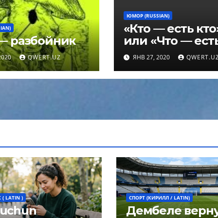
ЮМОР (RUSSIAN)
«Кто — есть кто
IAN)
— разбойник
или «Что — ест
что»
2020
QWERT.UZ
ЯНВ 27, 2020
QWERT.U
( LATIN )
СПОРТ (КИРИЛЛ / LATIN)
 uchun
Дембеле верн