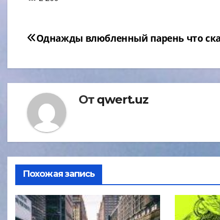
Навигация
Однажды влюбленный парень что ск
по
записям
От
qwert.uz
Похожая запись