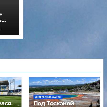
»
ь
Z
ИНТЕРЕСНЫЕ ФАКТЫ
улся
Под Тосканой