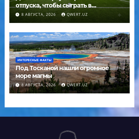
отпуска, чтобы сыграть в
Суперкубке УЕФА
8 АВГУСТА, 2026
QWERT.UZ
ИНТЕРЕСНЫЕ ФАКТЫ
Под Тосканой нашли огромное
море магмы
8 АВГУСТА, 2026
QWERT.UZ