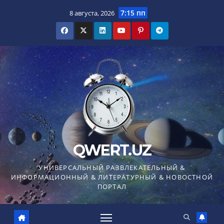
Перейти
7:15 пп
8 августа, 2026
к
содержимому
QWERT.UZ
УНИВЕРСАЛЬНЫЙ РАЗВЛЕКАТЕЛЬНЫЙ &
ИНФОРМАЦИОННЫЙ & ЛИТЕРАТУРНЫЙ & НОВОСТНОЙ
ПОРТАЛ