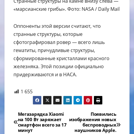
Странные структуры на камне внизу слева —
«марсианские грибы». Фото: NASA / Daily Mail
Оппоненты этой версии считают, что
странные структуры, которые
сфотографировал ровер — всего лишь
гематиты, причудливые структуры,
сформированные кристаллами красного
железняка. Этой позиции официально
придерживаются и в НАСА.
1 655
Навигация
Мегазарядка Xiaomi
Появились
на 100 Вт заряжает
изображения новых
по
смартфон всего за 17
беспроводных
минут
наушников Apple.
записям