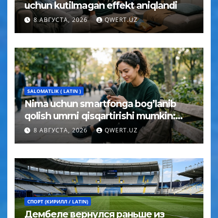
uchun kutilmagan effekt aniqlandi
8 АВГУСТА, 2026
QWERT.UZ
SALOMATLIK ( LATIN )
Nima uchun smartfonga bog’lanib
qolish umrni qisqartirishi mumkin:
psixolog javobi
8 АВГУСТА, 2026
QWERT.UZ
СПОРТ (КИРИЛЛ / LATIN)
Дембеле вернулся раньше из