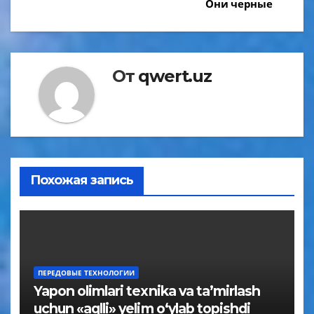
Они черные
От
qwert.uz
Похожая запись
ПЕРЕДОВЫЕ ТЕХНОЛОГИИ
Yapon olimlari texnika va ta’mirlash
uchun «aqlli» yelim o‘ylab topishdi