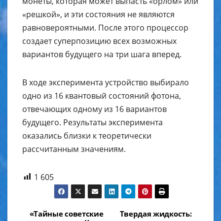
монеты, которая может выпасть «орлом» или
«решкой», и эти состояния не являются
равновероятными. После этого процессор
создает суперпозицию всех возможных
вариантов будущего на три шага вперед.
В ходе эксперимента устройство выбирало
одно из 16 квантовый состояний фотона,
отвечающих одному из 16 вариантов
будущего. Результаты эксперимента
оказались близки к теоретически
рассчитанным значениям.
1 605
Навигация
«Тайные советские
Твердая жидкость: