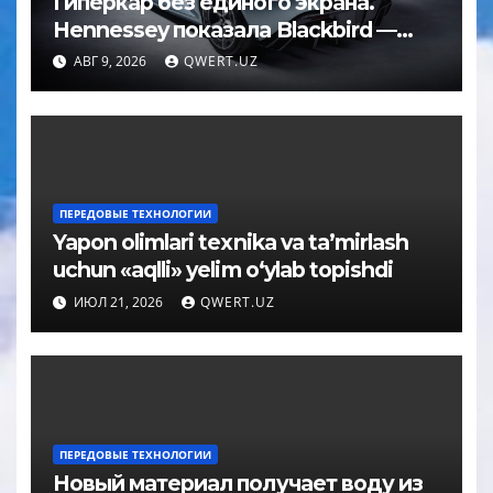
Гиперкар без единого экрана.
Hennessey показала Blackbird —
машину за 2,5 миллиона долларов
АВГ 9, 2026
QWERT.UZ
ПЕРЕДОВЫЕ ТЕХНОЛОГИИ
Yapon olimlari texnika va ta’mirlash
uchun «aqlli» yelim o‘ylab topishdi
ИЮЛ 21, 2026
QWERT.UZ
ПЕРЕДОВЫЕ ТЕХНОЛОГИИ
Новый материал получает воду из