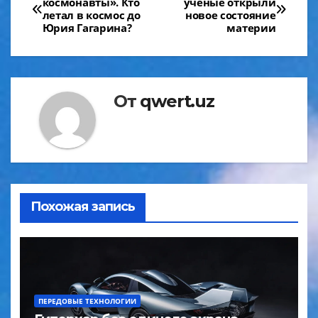
космонавты». Кто
ученые открыли
по
летал в космос до
новое состояние
Юрия Гагарина?
материи
записям
От
qwert.uz
Похожая запись
ПЕРЕДОВЫЕ ТЕХНОЛОГИИ