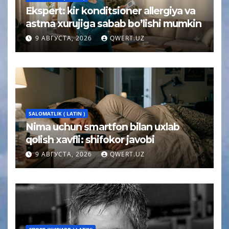
Ekspert: kir konditsioner allergiya va
astma xurujiga sabab bo’lishi mumkin
9 АВГУСТА, 2026
QWERT.UZ
SALOMATLIK ( LATIN )
Nima uchun smartfon bilan uxlab
qolish xavfli: shifokor javobi
9 АВГУСТА, 2026
QWERT.UZ