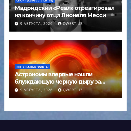
СПОРТ (КИРИЛЛ / LATIN)
Мадридский «Реал» отреагировал
на кончину отца Лионеля Месси
9 АВГУСТА, 2026
QWERT.UZ
ИНТЕРЕСНЫЕ ФАКТЫ
Астрономы впервые нашли
блуждающую черную дыру за
пределами галактики
9 АВГУСТА, 2026
QWERT.UZ