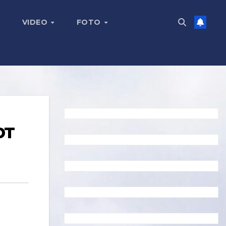
VIDEO
FOTO
ют