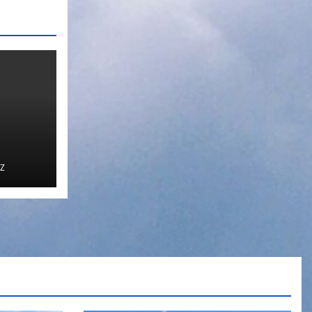
Z
сла