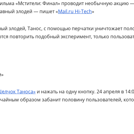
 фильма «Мстители: Финал» проводит необычную акцию 
главный злодей — пишет «
Mail.ru Hi-Tech
»
ный злодей, Танос, с помощью перчатки уничтожает пол
аются повторить подобный эксперимент, только пользова
и»
Щелчок Таноса»
и нажать на одну кнопку. 24 апреля в 14:
чайным образом забанит половину пользователей, кот