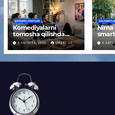
QIZIQARLI FAKTLAR
SALOMATLIK 
Komediyalarni
Nima
tomosha qilishda
smart
miya uchun
qolis
8 АВГУСТА, 2026
QWERT.UZ
8 АВГУ
kutilmagan effekt
qisqa
aniqlandi
psixol