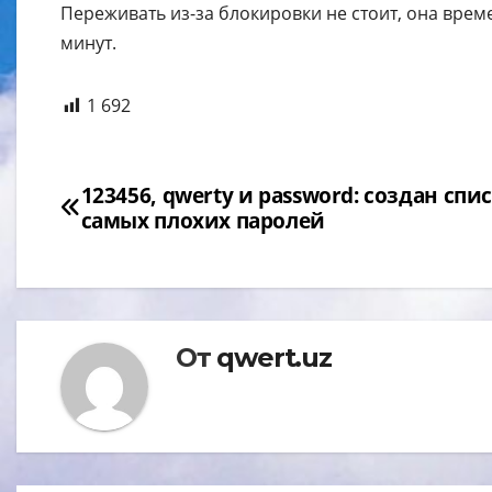
Переживать из-за блокировки не стоит, она врем
минут.
1 692
Навигация
123456, qwerty и password: cоздан спи
самых плохих паролей
по
записям
От
qwert.uz