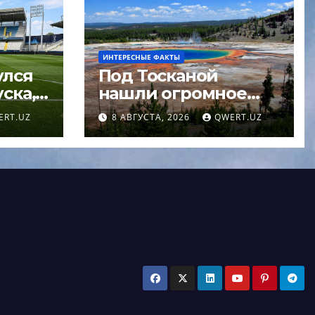
ИНТЕРЕСНЫЕ ФАКТЫ
улся
Под Тосканой
ска,
нашли огромное
в
море магмы
ERT.UZ
8 АВГУСТА, 2026
QWERT.UZ
ЕФА