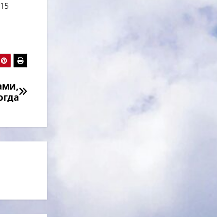
 15
ами,
огда