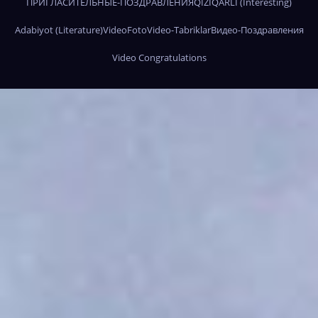
ПРИГЛАСИТЕЛЬНЫЕ-ПОЗДРАВЛЕНИЯ
QIZIQARLI (Interesting)
Adabiyot (Literature)
Video
Foto
Video-Tabriklar
Видео-Поздравления
Video Congratulations