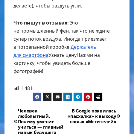
делаете), чтобы раздуть угли.
Что пишут в отзывах:
Это
не промышленный фен, так что не ждите
супер поток воздуха. Иногда приезжает
в потрепанной коробке.
Держатель
для смартфона
Узнать цену
Нажми на
картинку, чтобы увидеть больше
фотографий!
1 481
Навигация
Человек
В Google появилась
любопытный.
«пасхалка» к выходу
по
Почему умение
новых «Мстителей»
учиться — главный
записям
навык будущего