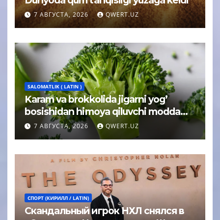
Dunyoda qum tanqisligi yuzaga keldi
7 АВГУСТА, 2026
QWERT.UZ
SALOMATLIK ( LATIN )
Karam va brokkolida jigarni yog’
bosishidan himoya qiluvchi modda
topildi
7 АВГУСТА, 2026
QWERT.UZ
СПОРТ (КИРИЛЛ / LATIN)
Скандальный игрок НХЛ снялся в