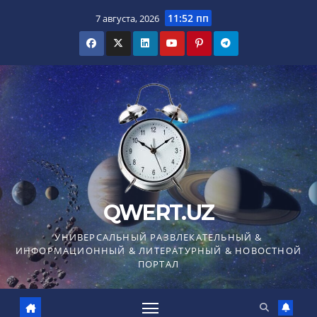
Перейти
11:52 пп
7 августа, 2026
к
содержимому
QWERT.UZ
УНИВЕРСАЛЬНЫЙ РАЗВЛЕКАТЕЛЬНЫЙ &
ИНФОРМАЦИОННЫЙ & ЛИТЕРАТУРНЫЙ & НОВОСТНОЙ
ПОРТАЛ