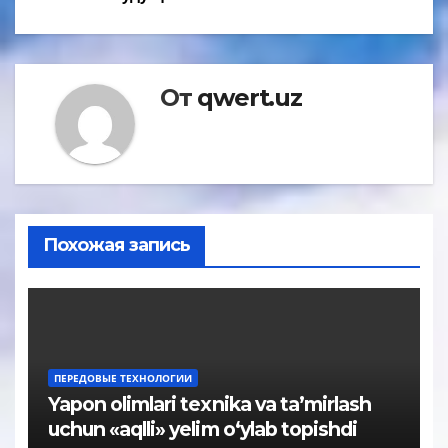
От
qwert.uz
Похожая запись
ПЕРЕДОВЫЕ ТЕХНОЛОГИИ
Yapon olimlari texnika va ta’mirlash
uchun «aqlli» yelim o‘ylab topishdi