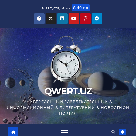
Перейти
8:49 пп
8 августа, 2026
к
содержимому
QWERT.UZ
УНИВЕРСАЛЬНЫЙ РАЗВЛЕКАТЕЛЬНЫЙ &
ИНФОРМАЦИОННЫЙ & ЛИТЕРАТУРНЫЙ & НОВОСТНОЙ
ПОРТАЛ