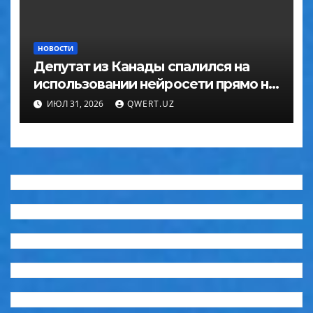
НОВОСТИ
Депутат из Канады спалился на
использовании нейросети прямо на
заседании
ИЮЛ 31, 2026
QWERT.UZ