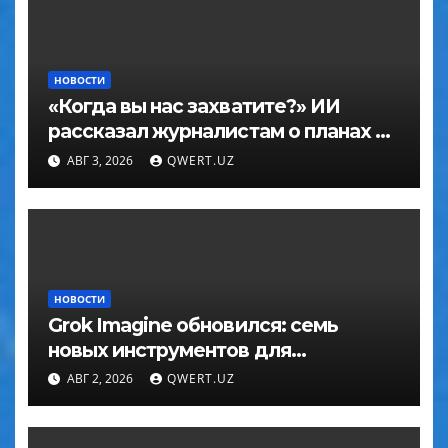
НОВОСТИ
«Когда вы нас захватите?» ИИ
рассказал журналистам о планах по
покорению мира в большом
АВГ 3, 2026
QWERT.UZ
интервью с ChatGPT
НОВОСТИ
Grok Imagine обновился: семь
новых инструментов для
редактирования фото
АВГ 2, 2026
QWERT.UZ