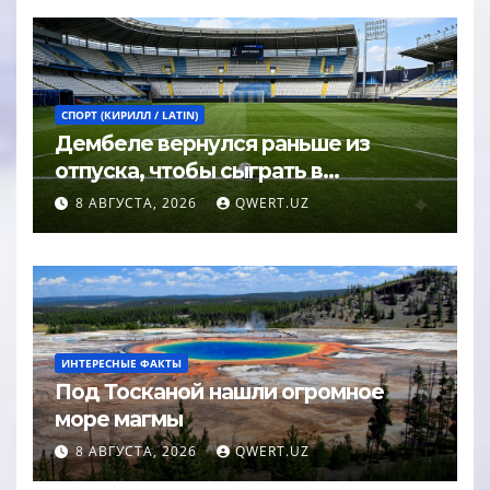
СПОРТ (КИРИЛЛ / LATIN)
Дембеле вернулся раньше из
отпуска, чтобы сыграть в
Суперкубке УЕФА
8 АВГУСТА, 2026
QWERT.UZ
ИНТЕРЕСНЫЕ ФАКТЫ
Под Тосканой нашли огромное
море магмы
8 АВГУСТА, 2026
QWERT.UZ