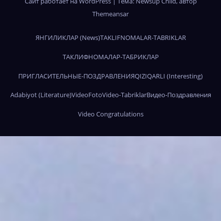
Сайт работает на WordPress
|
Тема:
Newsup Child
, автор
Themeansar
ЯНГИЛИКЛАР (News)
TAKLIFNOMALAR-TABRIKLAR
ТАКЛИФНОМАЛАР-ТАБРИКЛАР
ПРИГЛАСИТЕЛЬНЫЕ-ПОЗДРАВЛЕНИЯ
QIZIQARLI (Interesting)
Adabiyot (Literature)
Video
Foto
Video-Tabriklar
Видео-Поздравления
Video Congratulations