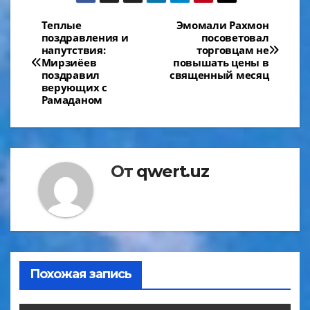
Навигация
Теплые
Эмомали Рахмон
поздравления и
посоветовал
по
напутствия:
торговцам не
Мирзиёев
повышать цены в
записям
поздравил
священный месяц
верующих с
Рамаданом
От
qwert.uz
Похожая запись