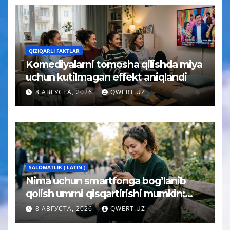
QIZIQARLI FAKTLAR
Komediyalarni tomosha qilishda miya
uchun kutilmagan effekt aniqlandi
8 АВГУСТА, 2026
QWERT.UZ
SALOMATLIK ( LATIN )
Nima uchun smartfonga bog’lanib
qolish umrni qisqartirishi mumkin:
psixolog javobi
8 АВГУСТА, 2026
QWERT.UZ