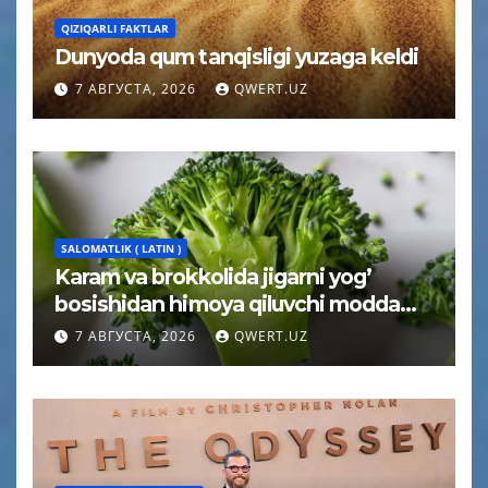
QIZIQARLI FAKTLAR
Dunyoda qum tanqisligi yuzaga keldi
7 АВГУСТА, 2026
QWERT.UZ
SALOMATLIK ( LATIN )
Karam va brokkolida jigarni yog’
bosishidan himoya qiluvchi modda
topildi
7 АВГУСТА, 2026
QWERT.UZ