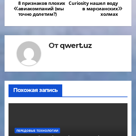
Навигация
8 признаков плохих
Curiosity нашел воду
авиакомпаний (мы
в марсианских
по
точно долетим?)
холмах
записям
От
qwert.uz
Похожая запись
ПЕРЕДОВЫЕ ТЕХНОЛОГИИ