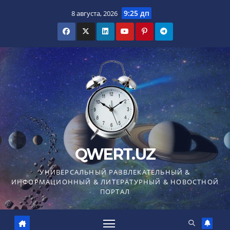
Перейти
9:25 дп
8 августа, 2026
к
содержимому
QWERT.UZ
УНИВЕРСАЛЬНЫЙ РАЗВЛЕКАТЕЛЬНЫЙ &
ИНФОРМАЦИОННЫЙ & ЛИТЕРАТУРНЫЙ & НОВОСТНОЙ
ПОРТАЛ