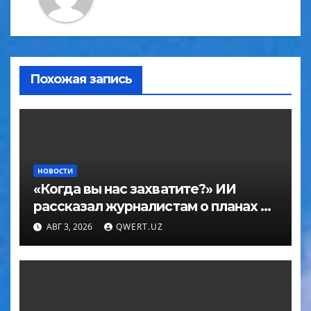
Похожая запись
НОВОСТИ
«Когда вы нас захватите?» ИИ
рассказал журналистам о планах по
покорению мира в большом
АВГ 3, 2026
QWERT.UZ
интервью с ChatGPT