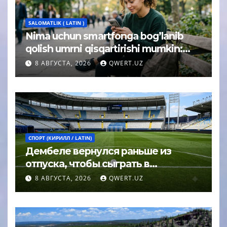
SALOMATLIK ( LATIN )
Nima uchun smartfonga bog’lanib
qolish umrni qisqartirishi mumkin:
psixolog javobi
8 АВГУСТА, 2026
QWERT.UZ
СПОРТ (КИРИЛЛ / LATIN)
Дембеле вернулся раньше из
отпуска, чтобы сыграть в
Суперкубке УЕФА
8 АВГУСТА, 2026
QWERT.UZ