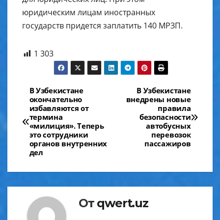
юридическим лицам иностранных
государств придется заплатить 140 МРЗП.
1 303
Навигация
В Узбекистане
В Узбекистане
окончательно
внедрены новые
по
избавляются от
правила
термина
безопасности
записям
«милиция». Теперь
автобусных
это сотрудники
перевозок
органов внутренних
пассажиров
дел
От
qwert.uz