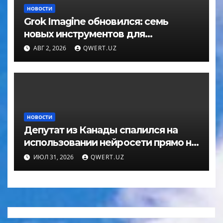
НОВОСТИ
Grok Imagine обновился: семь
новых инструментов для
редактирования фото
АВГ 2, 2026
QWERT.UZ
НОВОСТИ
Депутат из Канады спалился на
использовании нейросети прямо на
заседании
ИЮЛ 31, 2026
QWERT.UZ