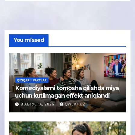
You missed
QIZIQARLI FAKTLAR
Komediyalarni tomosha qilishda miya
uchun kutilmagan effekt aniqlandi
8 АВГУСТА, 2026
QWERT.UZ