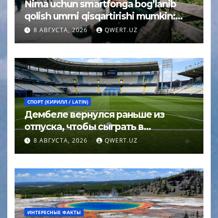
Nima uchun smartfonga bog’lanib
qolish umrni qisqartirishi mumkin:
psixolog javobi
8 АВГУСТА, 2026
QWERT.UZ
СПОРТ (КИРИЛЛ / LATIN)
Дембеле вернулся раньше из
отпуска, чтобы сыграть в
Суперкубке УЕФА
8 АВГУСТА, 2026
QWERT.UZ
ИНТЕРЕСНЫЕ ФАКТЫ