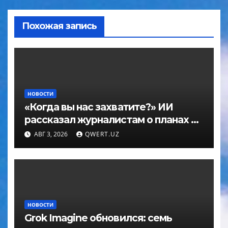
Похожая запись
НОВОСТИ
«Когда вы нас захватите?» ИИ
рассказал журналистам о планах по
покорению мира в большом
АВГ 3, 2026
QWERT.UZ
интервью с ChatGPT
НОВОСТИ
Grok Imagine обновился: семь