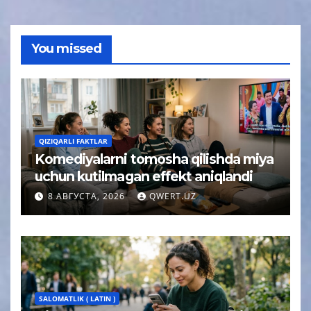
You missed
QIZIQARLI FAKTLAR
Komediyalarni tomosha qilishda miya
uchun kutilmagan effekt aniqlandi
8 АВГУСТА, 2026
QWERT.UZ
SALOMATLIK ( LATIN )