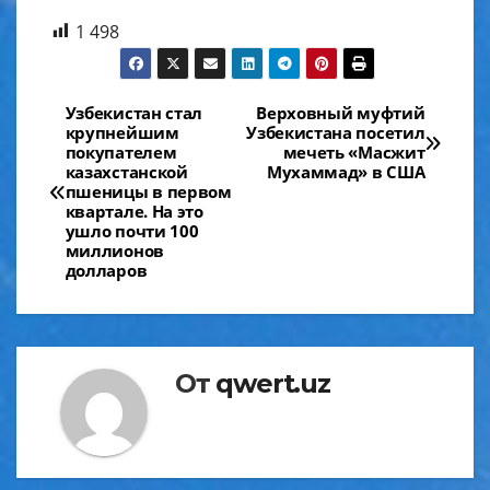
1 498
Навигация
Узбекистан стал
Верховный муфтий
крупнейшим
Узбекистана посетил
по
покупателем
мечеть «Масжит
казахстанской
Мухаммад» в США
записям
пшеницы в первом
квартале. На это
ушло почти 100
миллионов
долларов
От
qwert.uz