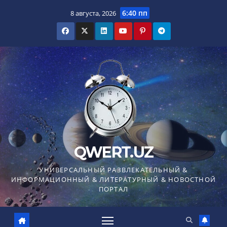
Перейти
6:40 пп
8 августа, 2026
к
содержимому
QWERT.UZ
УНИВЕРСАЛЬНЫЙ РАЗВЛЕКАТЕЛЬНЫЙ &
ИНФОРМАЦИОННЫЙ & ЛИТЕРАТУРНЫЙ & НОВОСТНОЙ
ПОРТАЛ