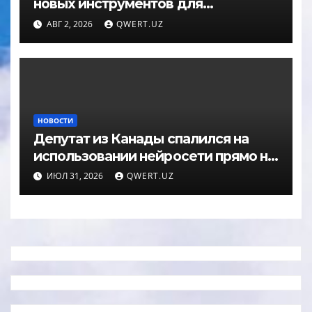
новых инструментов для
редактирования фото
АВГ 2, 2026
QWERT.UZ
НОВОСТИ
Депутат из Канады спалился на
использовании нейросети прямо на
заседании
ИЮЛ 31, 2026
QWERT.UZ