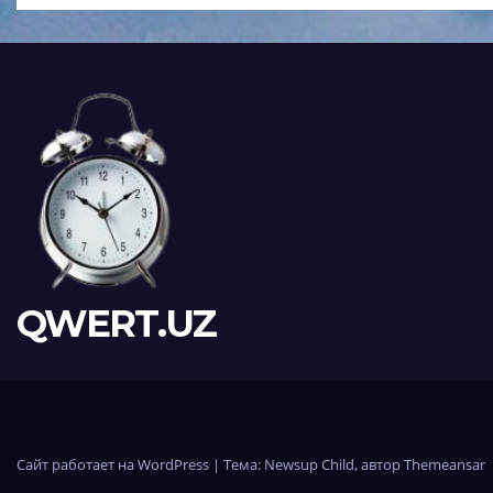
aniqlandi
psixol
QWERT.UZ
Сайт работает на WordPress
|
Тема:
Newsup Child
, автор
Themeansar