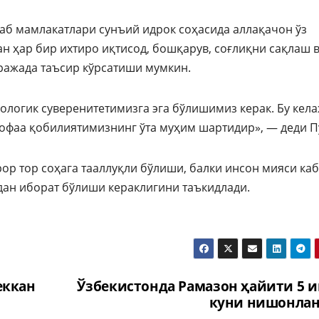
лаб мамлакатлари сунъий идрок соҳасида аллақачон ўз
ан ҳар бир ихтиро иқтисод, бошқарув, соғлиқни сақлаш 
ражада таъсир кўрсатиши мумкин.
ологик суверенитетимизга эга бўлишимиз керак. Бу кел
дофаа қобилиятимизнинг ўта муҳим шартидир», — деди П
ор тор соҳага тааллуқли бўлиши, балки инсон мияси ка
дан иборат бўлиши кераклигини таъкидлади.
еккан
Ўзбекистонда Рамазон ҳайити 5 
куни нишонла