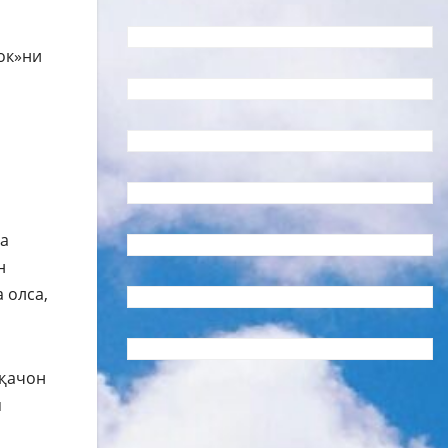
ок»ни
да
н
 олса,
ақачон
я