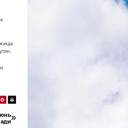
ва
ажакда
утин.
би
июнь
нади