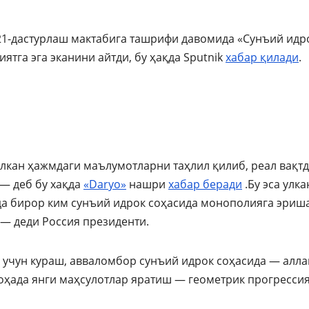
21-дастурлаш мактабига ташрифи давомида «Сунъий идр
тга эга эканини айтди, бу ҳақда Sputnik
хабар қилади
.
улкан ҳажмдаги маълумотларни таҳлил қилиб, реал вақт
— деб бу хақда
«Daryo»
нашри
хабар
беради
.Бу эса улка
кда бирор ким сунъий идрок соҳасида монополияга эриша
 — деди Россия президенти.
 учун кураш, авваломбор сунъий идрок соҳасида — алл
оҳада янги маҳсулотлар яратиш — геометрик прогресси