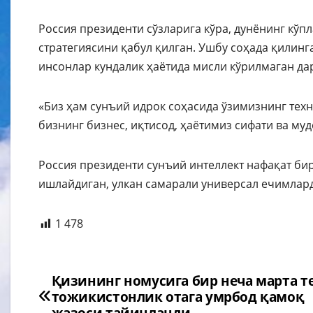
Россия президенти сўзларига кўра, дунёнинг кўп
стратегиясини қабул қилган. Ушбу соҳада қилинг
инсонлар кундалик ҳаётида мисли кўрилмаган да
«Биз ҳам сунъий идрок соҳасида ўзимизнинг техн
бизнинг бизнес, иқтисод, ҳаётимиз сифати ва му
Россия президенти сунъий интеллект нафақат бир
ишлайдиган, улкан самарали универсал ечимлар
1 478
Навигация
Қизининг номусига бир неча марта т
тожикистонлик отага умрбод қамоқ
по
жазоси тайинланди