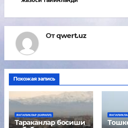
записям
От
qwert.uz
Похожая запись
ЯНГИЛИКЛАР (КИРИЛЛ)
ЯНГИЛИКЛАР
Тараканлар босиши
Тошке