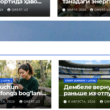
ортида ҳаво
танадаги энер
ларини қабул
максимал сақл
024
QWERT.UZ
МАР 11, 2024
QWERT.U
шга чеклов
қолиш учун қа
тилди
овқатланиши
керак?
( LATIN )
СПОРТ (КИРИЛЛ / LATIN)
 uchun
Дембеле верн
fonga bog’lanib
раньше из отпу
h umrni
чтобы сыграть 
СТА, 2026
QWERT.UZ
8 АВГУСТА, 2026
QW
rtirishi mumkin:
Суперкубке У