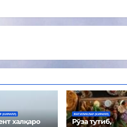
 (КИРИЛЛ)
ЯНГИЛИКЛАР (КИРИЛЛ)
нт халқаро
Рўза тутиб,