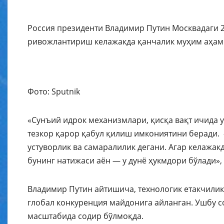
Россия президенти Владимир Путин Москвадаги 
ривожлантириш келажакда қанчалик муҳим аҳамия
Фото: Sputnik
«Сунъий идрок механизмлари, қисқа вақт ичида 
тезкор қарор қабул қилиш имкониятини беради. 
устуворлик ва самаралилик дегани. Агар келажа
бунинг натижаси аён — у дунё ҳукмдори бўлади»,
Владимир Путин айтишича, технологик етакчилик
глобал конкуренция майдонига айланган. Ушбу с
масштабида содир бўлмоқда.