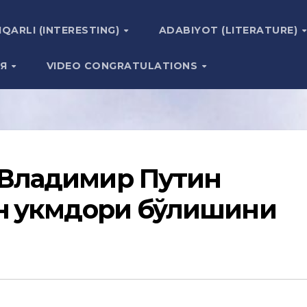
IQARLI (INTERESTING)
ADABIYOT (LITERATURE)
ИЯ
VIDEO CONGRATULATIONS
 Владимир Путин
н ҳукмдори бўлишини