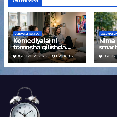
You missed
QIZIQARLI FAKTLAR
SALOMATLIK 
Komediyalarni
Nima
tomosha qilishda
smart
miya uchun
qolis
8 АВГУСТА, 2026
QWERT.UZ
8 АВГУ
kutilmagan effekt
qisqa
aniqlandi
psixol