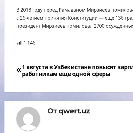
В 2018 году перед Рамаданом Мирзиеев помиловал
с 26-летием принятия Конституции — еще 136 гра
президент Мирзиеев помиловал 2700 осужденных
1 146
Навигация
1 августа в Узбекистане повысят зарп
работникам еще одной сферы
по
записям
От
qwert.uz