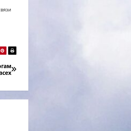
связи
огам
всех