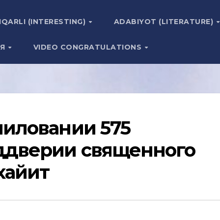
IQARLI (INTERESTING)
ADABIYOT (LITERATURE)
ИЯ
VIDEO CONGRATULATIONS
миловании 575
ддверии священного
хайит