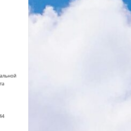
иальной
та
44