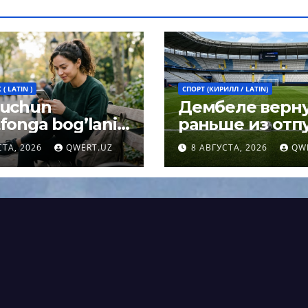
( LATIN )
СПОРТ (КИРИЛЛ / LATIN)
 uchun
Дембеле верн
fonga bog’lanib
раньше из отпу
h umrni
чтобы сыграть 
СТА, 2026
QWERT.UZ
8 АВГУСТА, 2026
QW
rtirishi mumkin:
Суперкубке У
og javobi