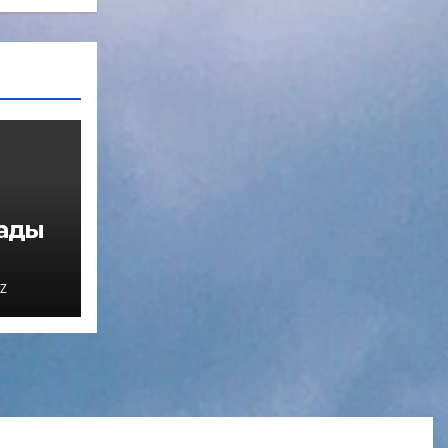
нады
Z
мо