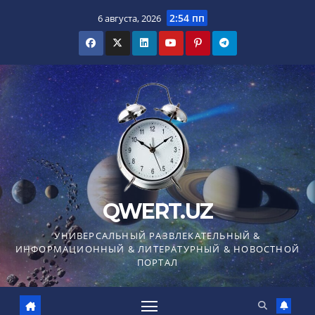
Перейти
2:54 пп
6 августа, 2026
к
содержимому
QWERT.UZ
УНИВЕРСАЛЬНЫЙ РАЗВЛЕКАТЕЛЬНЫЙ &
ИНФОРМАЦИОННЫЙ & ЛИТЕРАТУРНЫЙ & НОВОСТНОЙ
ПОРТАЛ