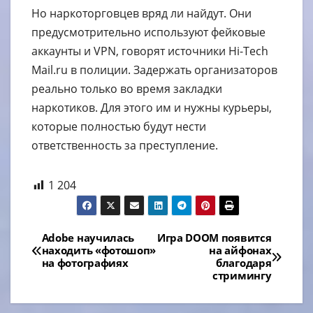
Но наркоторговцев вряд ли найдут. Они
предусмотрительно используют фейковые
аккаунты и VPN, говорят источники Hi-Tech
Mail.ru в полиции. Задержать организаторов
реально только во время закладки
наркотиков. Для этого им и нужны курьеры,
которые полностью будут нести
ответственность за преступление.
1 204
Навигация
Adobe научилась
Игра DOOM появится
находить «фотошоп»
на айфонах
по
на фотографиях
благодаря
стримингу
записям