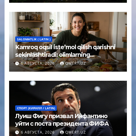
SALOMATLIK ( LATIN )
Kamroq oqsil iste’mol qilish qarishni
sekinlashtiradi: olimlarning
kutilmagan xulosasi
6 АВГУСТА, 2026
QWERT.UZ
СПОРТ (КИРИЛЛ / LATIN)
Луиш Фигу призвал Инфантино
уйти с поста президента ФИФА
6 АВГУСТА, 2026
QWERT.UZ