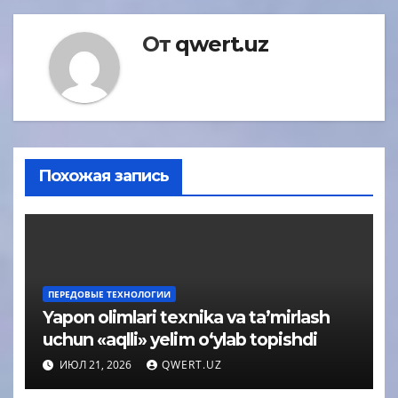
От
qwert.uz
Похожая запись
ПЕРЕДОВЫЕ ТЕХНОЛОГИИ
Yapon olimlari texnika va ta’mirlash
uchun «aqlli» yelim o‘ylab topishdi
ИЮЛ 21, 2026
QWERT.UZ