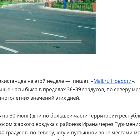
бекистанцев на этой неделе — пишет «
Mail.ru Новости
».
ные часы была в пределах 36−39 градусов, по северу ме
многолетних значений этих дней.
26 по 30 июня) дни по большей части территории республ
ыносом жаркого воздуха с районов Ирана через Туркмени
40 градусов, по северу, югу и пустынной зоне местами м