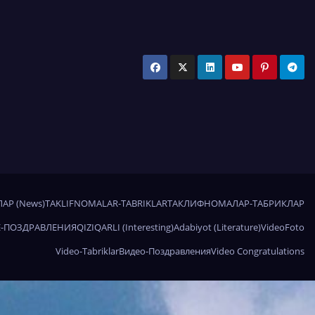
АР (News)
TAKLIFNOMALAR-TABRIKLAR
ТАКЛИФНОМАЛАР-ТАБРИКЛАР
-ПОЗДРАВЛЕНИЯ
QIZIQARLI (Interesting)
Adabiyot (Literature)
Video
Foto
Video-Tabriklar
Видео-Поздравления
Video Congratulations