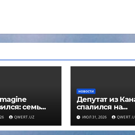
НОВОСТИ
Imagine
Депутат из Ка
ился: семь
спалился на
х
использовании
026
QWERT.UZ
ИЮЛ 31, 2026
QWERT.U
рументов для
нейросети пря
ктирования
на заседании