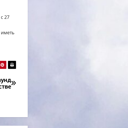
с 27
 иметь
аунд
стве