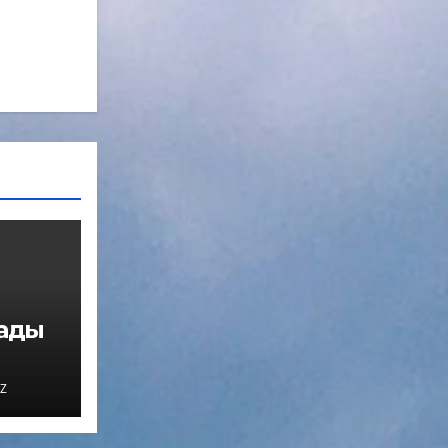
нады
Z
мо