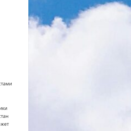
стами
ики
стан
ожет