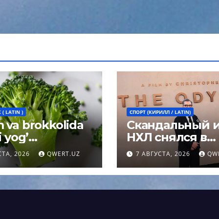
( LATIN )
СПОРТ (КИРИЛЛ / LATIN)
 va brokkolida
Скандальный 
i yog’
НХЛ снялся в
hidan himoya
«Одиссее». Что
СТА, 2026
QWERT.UZ
7 АВГУСТА, 2026
QW
chi modda
известно о Шо
i
Эйвери