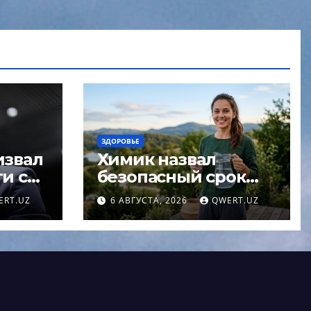
ЗДОРОВЬЕ
извал
Химик назвал
и с
безопасный срок
нта
хранения воды в
ERT.UZ
6 АВГУСТА, 2026
QWERT.UZ
открытом кувшине