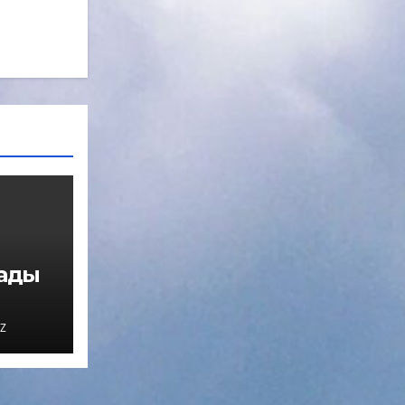
нады
Z
мо