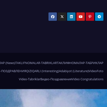
АР (News)
TAKLIFNOMALAR-TABRIKLAR
ТАКЛИФНОМАЛАР-ТАБРИКЛАР
-ПОЗДРАВЛЕНИЯ
QIZIQARLI (Interesting)
Adabiyot (Literature)
Video
Foto
Video-Tabriklar
Видео-Поздравления
Video Congratulations