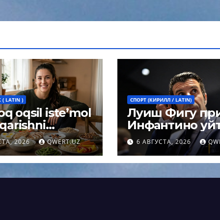
( LATIN )
СПОРТ (КИРИЛЛ / LATIN)
q oqsil iste’mol
Луиш Фигу пр
 qarishni
Инфантино уйт
ashtiradi:
поста президе
СТА, 2026
QWERT.UZ
6 АВГУСТА, 2026
QW
arning
ФИФА
magan xulosasi