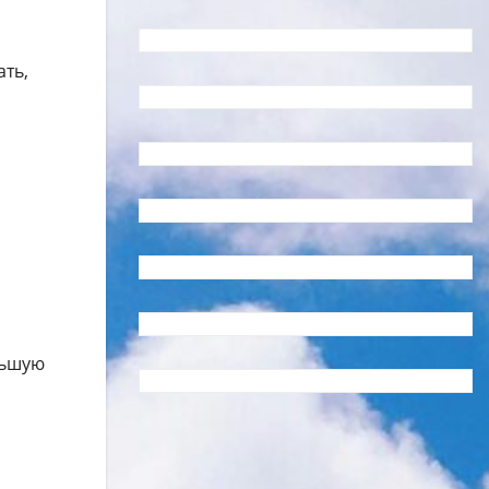
ать,
льшую