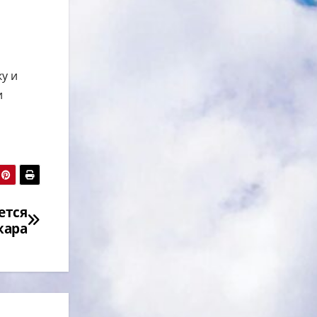
у и
и
ется
жара