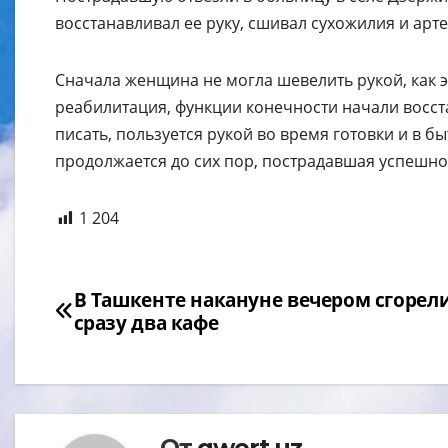
восстанавливал ее руку, сшивал сухожилия и арт
Сначала женщина не могла шевелить рукой, как э
реабилитация, функции конечности начали восст
писать, пользуется рукой во время готовки и в б
продолжается до сих пор, пострадавшая успешно
1 204
Навигация
В Ташкенте накануне вечером сгорел
сразу два кафе
по
записям
От
qwert.uz