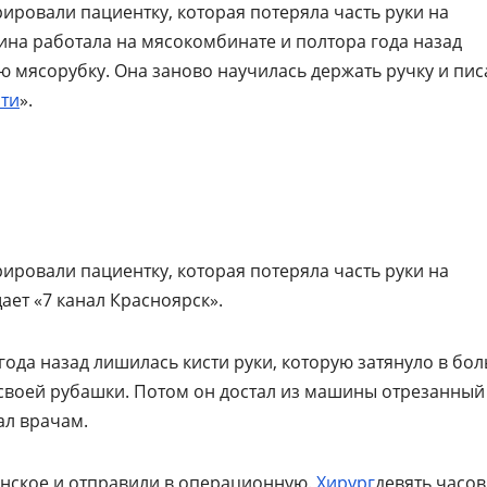
ировали пациентку, которая потеряла часть руки на
ина работала на мясокомбинате и полтора года назад
ю мясорубку. Она заново научилась держать ручку и пис
сти
».
ировали пациентку, которая потеряла часть руки на
ает «7 канал Красноярск».
ода назад лишилась кисти руки, которую затянуло в бо
з своей рубашки. Потом он достал из машины отрезанный
ал врачам.
инское и отправили в операционную.
Хирург
девять часов