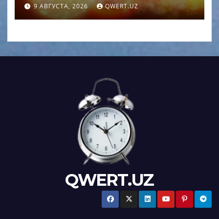
пределами галактики
9 АВГУСТА, 2026
QWERT.UZ
QWERT.UZ