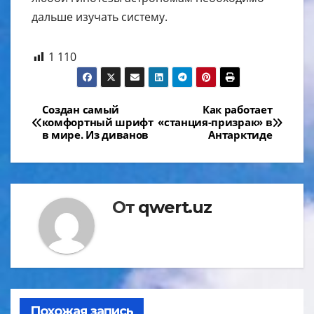
дальше изучать систему.
1 110
Навигация
Создан самый
Как работает
комфортный шрифт
«станция-призрак» в
по
в мире. Из диванов
Антарктиде
записям
От
qwert.uz
Похожая запись