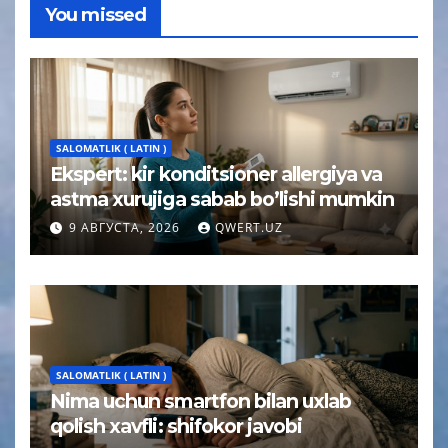
You missed
SALOMATLIK ( LATIN )
Ekspert: kir konditsioner allergiya va
astma xurujiga sabab bo’lishi mumkin
9 АВГУСТА, 2026
QWERT.UZ
SALOMATLIK ( LATIN )
Nima uchun smartfon bilan uxlab
qolish xavfli: shifokor javobi