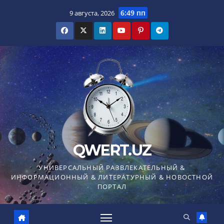
Перейти
6:49 пп
9 августа, 2026
к
содержимому
QWERT.UZ
УНИВЕРСАЛЬНЫЙ РАЗВЛЕКАТЕЛЬНЫЙ &
ИНФОРМАЦИОННЫЙ & ЛИТЕРАТУРНЫЙ & НОВОСТНОЙ
ПОРТАЛ