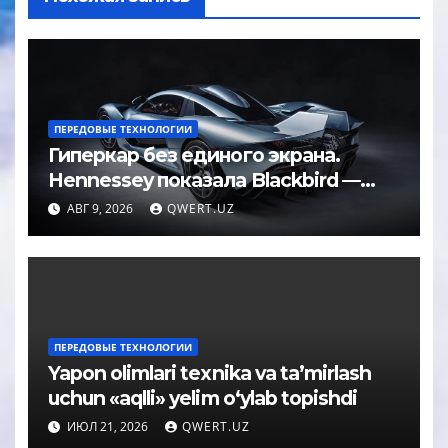
ПЕРЕДОВЫЕ ТЕХНОЛОГИИ
Гиперкар без единого экрана.
Hennessey показала Blackbird —
машину за 2,5 миллиона долларов
АВГ 9, 2026
QWERT.UZ
ПЕРЕДОВЫЕ ТЕХНОЛОГИИ
Yapon olimlari texnika va ta’mirlash
uchun «aqlli» yelim o‘ylab topishdi
ИЮЛ 21, 2026
QWERT.UZ