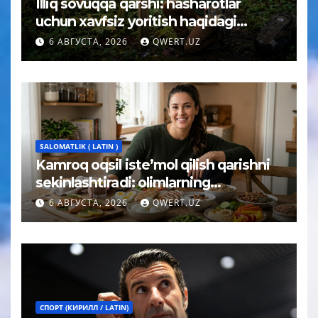
Illiq sovuqqa qarshi: hasharotlar
uchun xavfsiz yoritish haqidagi
tushuncha afsonasi yoʻq qilindi
6 АВГУСТА, 2026
QWERT.UZ
SALOMATLIK ( LATIN )
Kamroq oqsil iste’mol qilish qarishni
sekinlashtiradi: olimlarning
kutilmagan xulosasi
6 АВГУСТА, 2026
QWERT.UZ
СПОРТ (КИРИЛЛ / LATIN)