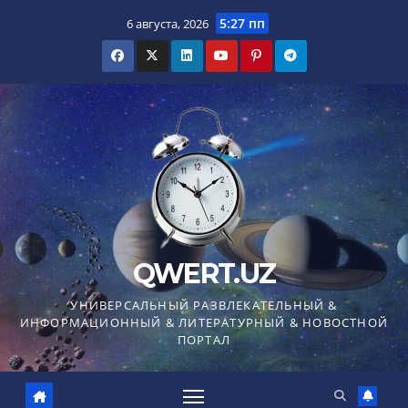
Перейти
5:27 пп
6 августа, 2026
к
содержимому
QWERT.UZ
УНИВЕРСАЛЬНЫЙ РАЗВЛЕКАТЕЛЬНЫЙ &
ИНФОРМАЦИОННЫЙ & ЛИТЕРАТУРНЫЙ & НОВОСТНОЙ
ПОРТАЛ