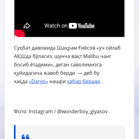
Суҳбат давомида Шаҳрам Ғиёсов «уч ойлаб
АҚШда бўласиз, шунча вақт Malibu чанг
босиб ётадими», деган саволимизга
қуйидагича жавоб берди — деб бу
хақда
«Daryo»
нашри
хабар
беради
.
Фото: Instagram / @wonderboy_giyasov