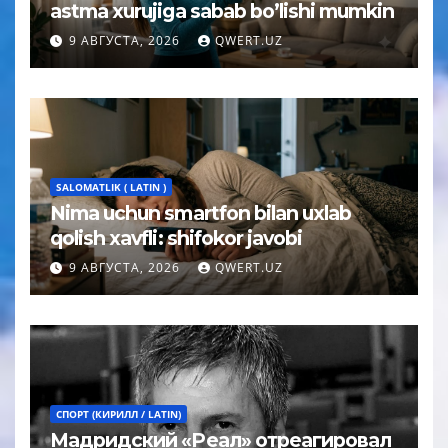
astma xurujiga sabab bo’lishi mumkin
9 АВГУСТА, 2026
QWERT.UZ
SALOMATLIK ( LATIN )
Nima uchun smartfon bilan uxlab
qolish xavfli: shifokor javobi
9 АВГУСТА, 2026
QWERT.UZ
СПОРТ (КИРИЛЛ / LATIN)
Мадридский «Реал» отреагировал