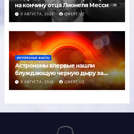
на кончину отца Лионеля Месси
9 АВГУСТА, 2026
QWERT.UZ
ИНТЕРЕСНЫЕ ФАКТЫ
Астрономы впервые нашли
блуждающую черную дыру за
пределами галактики
9 АВГУСТА, 2026
QWERT.UZ