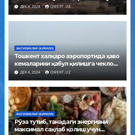
жойлар ажратилади
ДЕК 4, 2024
QWERT.UZ
ЯНГИЛИКЛАР (КИРИЛЛ)
Тошкент халқаро аэропортида ҳаво
кемаларини қабул қилишга чеклов
ўрнатилди
ДЕК 4, 2024
QWERT.UZ
ЯНГИЛИКЛАР (КИРИЛЛ)
Рўза тутиб, танадаги энергияни
максимал сақлаб қолиш учун