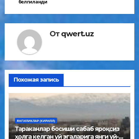
белгиланди
От
qwert.uz
Похожая запись
ЯНГИЛИКЛАР (КИРИЛЛ)
Тараканлар босиши сабаб яроқсиз
ҳолга келган уй эгаларига янги уй-