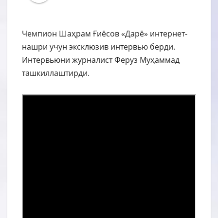
Чемпион Шаҳрам Ғиёсов «Дарё» интернет-
нашри учун эксклюзив интервью берди.
Интервьюни журналист Феруз Муҳаммад
ташкиллаштирди.