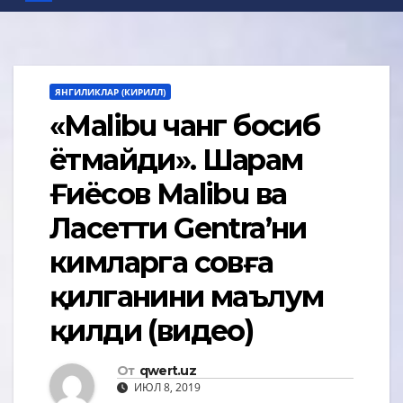
ЯНГИЛИКЛАР (КИРИЛЛ)
«Malibu чанг босиб
ётмайди». Шаҳрам
Ғиёсов Malibu ва
Ласетти Gentra’ни
кимларга совға
қилганини маълум
қилди (видео)
От
qwert.uz
ИЮЛ 8, 2019