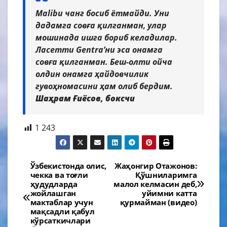
Malibu чанг босиб ётмайди. Уни
дадамга совға қилганман, улар
мошинада ишга бориб келадилар.
Ласетти Gentra’ни эса онамга
совға қилганман. Беш-олти ойча
олдин онамга ҳайдовчилик
гувоҳномасини ҳам олиб бердим.
Шаҳрам Ғиёсов, боксчи
1 243
Навигация
Ўзбекистонда олис,
Жаҳонгир Отажонов:
чекка ва тоғли
Қўшниларимга
по
ҳудудларда
малол келмасин деб,
жойлашган
уйимни катта
записям
мактаблар учун
қурмайман (видео)
мақсадли қабул
кўрсаткичлари