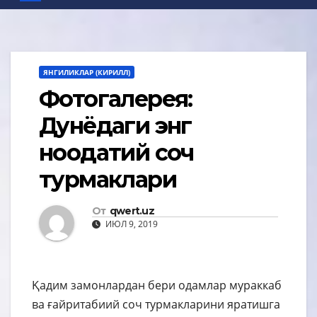
ЯНГИЛИКЛАР (КИРИЛЛ)
Фотогалерея:
Дунёдаги энг
ноодатий соч
турмаклари
От
qwert.uz
ИЮЛ 9, 2019
Қадим замонлардан бери одамлар мураккаб
ва ғайритабиий соч турмакларини яратишга