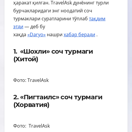
ҳаракат қилган. TravelAsk дунёнинг турли
бурчакларидаги энг ноодатий соч
турмаклари суратларини тўплаб
тақдим
этди
— деб бу
хақда
«Daryo»
нашри
хабар
беради
.
1. «Шохли» соч турмаги
(Хитой)
Фото: TravelAsk
2. «Пигтаилс» соч турмаги
(Хорватия)
Фото: TravelAsk