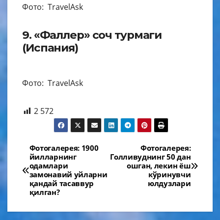
Фото: TravelAsk
9. «Фаллер» соч турмаги
(Испания)
Фото: TravelAsk
2 572
Навигация
Фотогалерея: 1900
Фотогалерея:
йилларнинг
Голливуднинг 50 дан
по
одамлари
ошган, лекин ёш
замонавий уйларни
кўринувчи
записям
қандай тасаввур
юлдузлари
қилган?