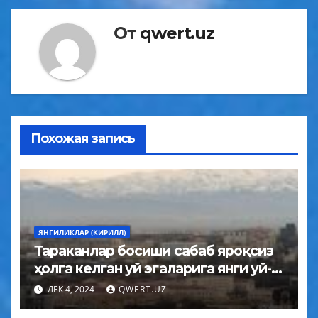
От
qwert.uz
Похожая запись
ЯНГИЛИКЛАР (КИРИЛЛ)
Тараканлар босиши сабаб яроқсиз
ҳолга келган уй эгаларига янги уй-
жойлар ажратилади
ДЕК 4, 2024
QWERT.UZ