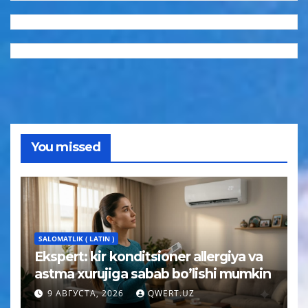
You missed
SALOMATLIK ( LATIN )
Ekspert: kir konditsioner allergiya va
astma xurujiga sabab bo’lishi mumkin
9 АВГУСТА, 2026
QWERT.UZ