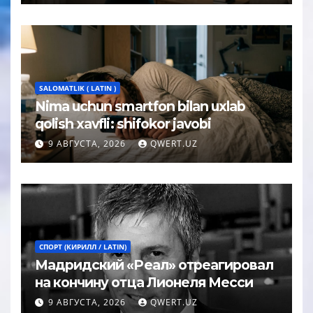
SALOMATLIK ( LATIN )
Nima uchun smartfon bilan uxlab
qolish xavfli: shifokor javobi
9 АВГУСТА, 2026
QWERT.UZ
СПОРТ (КИРИЛЛ / LATIN)
Мадридский «Реал» отреагировал
на кончину отца Лионеля Месси
9 АВГУСТА, 2026
QWERT.UZ