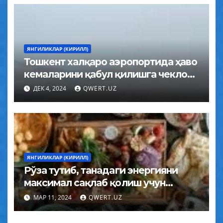
ЯНГИЛИКЛАР (КИРИЛЛ)
Тошкент халқаро аэропортида ҳаво
кемаларини қабул қилишга чеклов
ўрнатилди
ДЕК 4, 2024
QWERT.UZ
ЯНГИЛИКЛАР (КИРИЛЛ)
Рўза тутиб, танадаги энергияни
максимал сақлаб қолиш учун
қандай овқатланиши керак?
МАР 11, 2024
QWERT.UZ