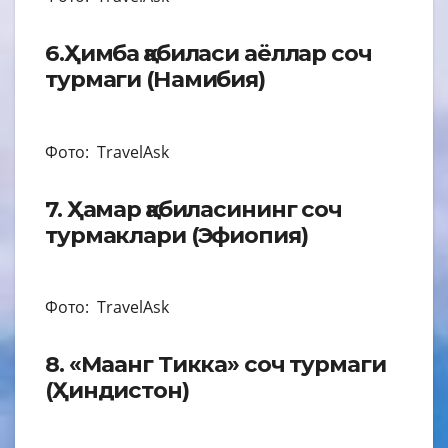
6.Ҳимба қабиласи аёллар соч
турмаги (Намибия)
Фото: TravelAsk
7. Ҳамар қабиласининг соч
турмаклари (Эфиопия)
Фото: TravelAsk
8. «Маанг Тикка» соч турмаги
(Ҳиндистон)