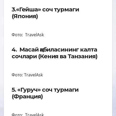
3.«Гейша» соч турмаги
(Япония)
Фото: TravelAsk
4. Масай қабиласининг калта
сочлари (Кения ва Танзания)
Фото: TravelAsk
5. «Гуруч» соч турмаги
(Франция)
Фото: TravelAsk