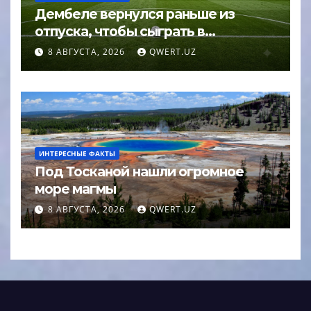
Дембеле вернулся раньше из
отпуска, чтобы сыграть в
Суперкубке УЕФА
8 АВГУСТА, 2026
QWERT.UZ
ИНТЕРЕСНЫЕ ФАКТЫ
Под Тосканой нашли огромное
море магмы
8 АВГУСТА, 2026
QWERT.UZ