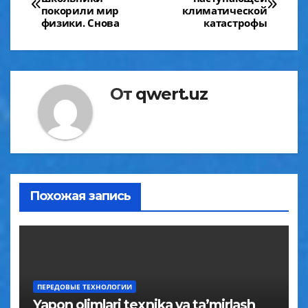
по
покорили мир
климатической
физики. Снова
катастрофы
записям
От
qwert.uz
Похожая запись
ПЕРЕДОВЫЕ ТЕХНОЛОГИИ
Yapon olimlari texnika va ta’mirlash