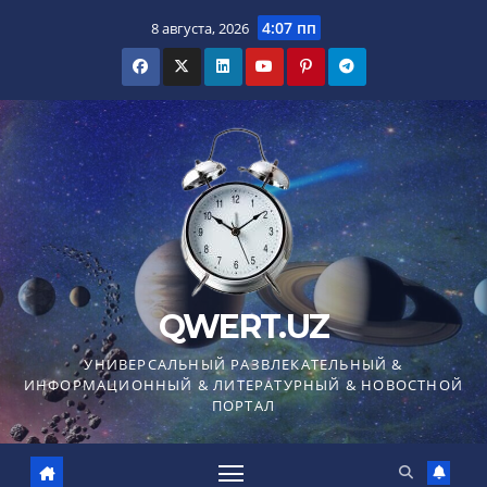
Перейти
4:07 пп
8 августа, 2026
к
содержимому
QWERT.UZ
УНИВЕРСАЛЬНЫЙ РАЗВЛЕКАТЕЛЬНЫЙ &
ИНФОРМАЦИОННЫЙ & ЛИТЕРАТУРНЫЙ & НОВОСТНОЙ
ПОРТАЛ