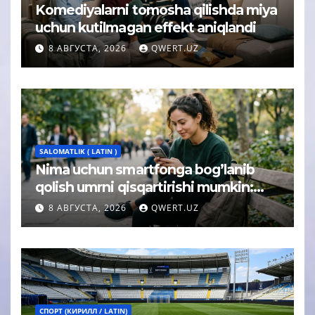
Komediyalarni tomosha qilishda miya
uchun kutilmagan effekt aniqlandi
8 АВГУСТА, 2026
QWERT.UZ
SALOMATLIK ( LATIN )
Nima uchun smartfonga bog’lanib
qolish umrni qisqartirishi mumkin:
psixolog javobi
8 АВГУСТА, 2026
QWERT.UZ
СПОРТ (КИРИЛЛ / LATIN)