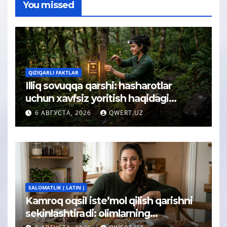
You missed
QIZIQARLI FAKTLAR
Illiq sovuqqa qarshi: hasharotlar
uchun xavfsiz yoritish haqidagi
tushuncha afsonasi yoʻq qilindi
6 АВГУСТА, 2026
QWERT.UZ
SALOMATLIK ( LATIN )
Kamroq oqsil iste’mol qilish qarishni
sekinlashtiradi: olimlarning
kutilmagan xulosasi