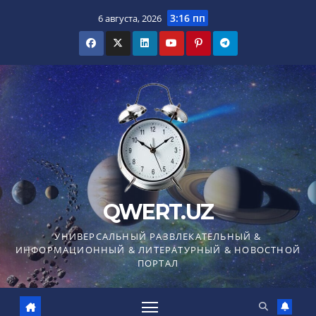
Перейти
3:16 пп
6 августа, 2026
к
содержимому
QWERT.UZ
УНИВЕРСАЛЬНЫЙ РАЗВЛЕКАТЕЛЬНЫЙ &
ИНФОРМАЦИОННЫЙ & ЛИТЕРАТУРНЫЙ & НОВОСТНОЙ
ПОРТАЛ