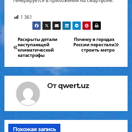
генерируется в приложении на смартфоне.
1 361
Навигация
Раскрыты детали
Почему в городах
наступающей
России перестали
по
климатической
строить метро
катастрофы
записям
От
qwert.uz
Похожая запись