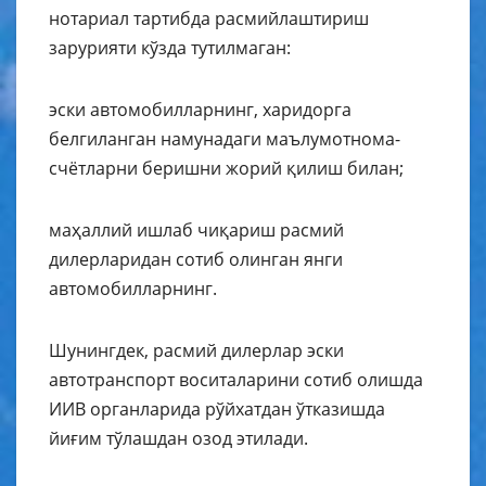
нотариал тартибда расмийлаштириш
зарурияти кўзда тутилмаган:
эски автомобилларнинг, харидорга
белгиланган намунадаги маълумотнома-
счётларни беришни жорий қилиш билан;
маҳаллий ишлаб чиқариш расмий
дилерларидан сотиб олинган янги
автомобилларнинг.
Шунингдек, расмий дилерлар эски
автотранспорт воситаларини сотиб олишда
ИИВ органларида рўйхатдан ўтказишда
йиғим тўлашдан озод этилади.