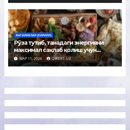
ЯНГИЛИКЛАР (КИРИЛЛ)
Рўза тутиб, танадаги энергияни
максимал сақлаб қолиш учун
қандай овқатланиши керак?
МАР 11, 2024
QWERT.UZ