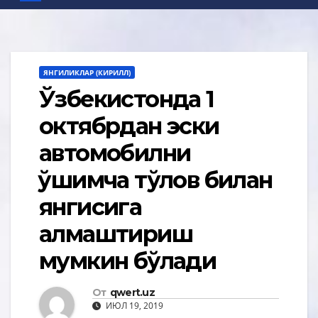
ЯНГИЛИКЛАР (КИРИЛЛ)
Ўзбекистонда 1
октябрдан эски
автомобилни
қўшимча тўлов билан
янгисига
алмаштириш
мумкин бўлади
От
qwert.uz
ИЮЛ 19, 2019