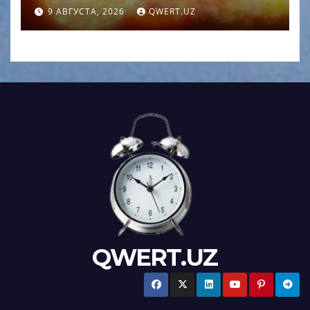
пределами галактики
9 АВГУСТА, 2026
QWERT.UZ
QWERT.UZ