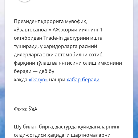
Президент қарорига мувофиқ,
«Ўзавтосаноат» АЖ жорий йилнинг 1
октябридан Trade-in дастурини ишга
туширади, у харидорларга расмий
дилерларга эски автомобилни сотиб,
фарқини тўлаш ва янгисини олиш имконини
беради — деб бу
хақда
«Daryo»
нашри
хабар
беради
.
Фото: ЎзА
Шу билан бирга, дастурда қуйидагиларнинг
олди-сотдиси ҳақидаги шартномаларни