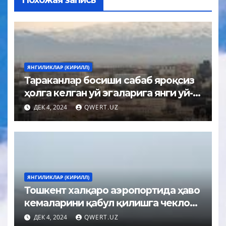
ЯНГИЛИКЛАР (КИРИЛЛ)
Тараканлар босиши сабаб яроқсиз
ҳолга келган уй эгаларига янги уй-
жойлар ажратилади
ДЕК 4, 2024
QWERT.UZ
ЯНГИЛИКЛАР (КИРИЛЛ)
Тошкент халқаро аэропортида ҳаво
кемаларини қабул қилишга чеклов
ўрнатилди
ДЕК 4, 2024
QWERT.UZ