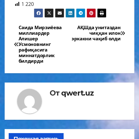
1 220
Навигация
Саида Мирзиёева
АҚШда унитаздан
миллиардер
чиққан илон
по
Алишер
эркакни чақиб олди
Усмоновнинг
записям
рафиқасига
миннатдорлик
билдирди
От
qwert.uz
Похожая запись