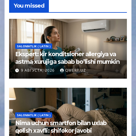
You missed
SALOMATLIK ( LATIN )
Ekspert: kir konditsioner allergiya va
astma xurujiga sabab bo’lishi mumkin
9 АВГУСТА, 2026
QWERT.UZ
SALOMATLIK ( LATIN )
Nima uchun smartfon bilan uxlab
qolish xavfli: shifokor javobi