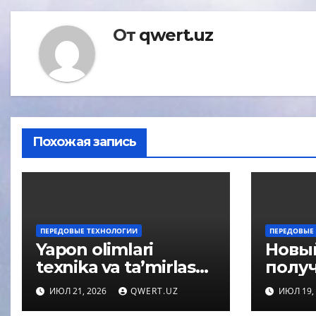
От
qwert.uz
Похожая запись
ПЕРЕДОВЫЕ ТЕХНОЛОГИИ
ПЕРЕДОВЫЕ
Yapon olimlari
Новы
texnika va ta’mirlash
получ
uchun «aqlli» yelim
сухог
ИЮЛ 21, 2026
QWERT.UZ
ИЮЛ 19,
o‘ylab topishdi