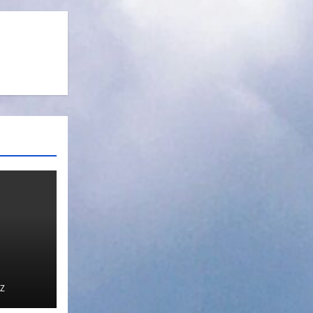
Z
сла