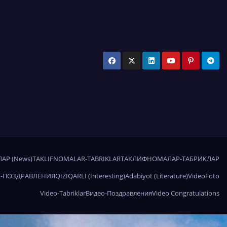
АР (News)
TAKLIFNOMALAR-TABRIKLAR
ТАКЛИФНОМАЛАР-ТАБРИКЛАР
-ПОЗДРАВЛЕНИЯ
QIZIQARLI (Interesting)
Adabiyot (Literature)
Video
Foto
Video-Tabriklar
Видео-Поздравления
Video Congratulations