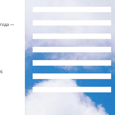
 года —
16