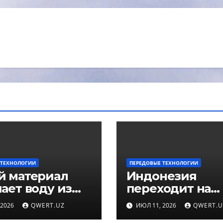
 ТЕХНОЛОГИИ
ПЕРЕДОВЫЕ ТЕХНОЛОГИИ
й материал
Индонезия
ает воду из
переходит на
о воздуха
дизель из
 2026
QWERT.UZ
ИЮЛ 11, 2026
QWERT.U
пальмового ма