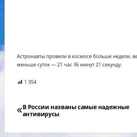
Астронавты провели в космосе больше недели, в
меньше суток — 21 час 36 минут 21 секунду.
1 354
Навигация
В России названы самые надежные
антивирусы
по
записям