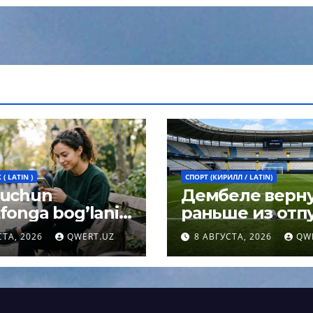
( LATIN )
СПОРТ (КИРИЛЛ / LATIN)
 uchun
Дембеле верн
fonga bog’lanib
раньше из отпу
h umrni
чтобы сыграть 
СТА, 2026
QWERT.UZ
8 АВГУСТА, 2026
QW
rtirishi mumkin:
Суперкубке У
og javobi