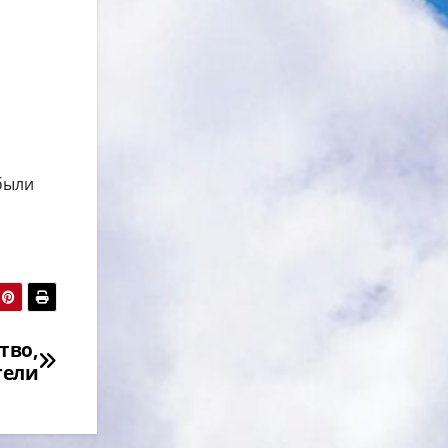
были
тво,
тели