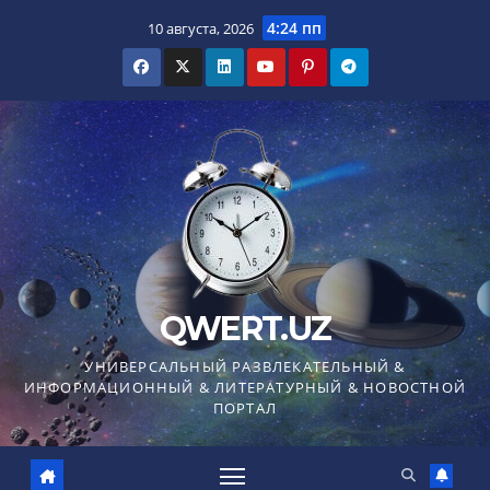
Перейти
4:24 пп
10 августа, 2026
к
содержимому
QWERT.UZ
УНИВЕРСАЛЬНЫЙ РАЗВЛЕКАТЕЛЬНЫЙ &
ИНФОРМАЦИОННЫЙ & ЛИТЕРАТУРНЫЙ & НОВОСТНОЙ
ПОРТАЛ