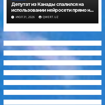
Депутат из Канады спалился на
использовании нейросети прямо на
заседании
ИЮЛ 31, 2026
QWERT.UZ