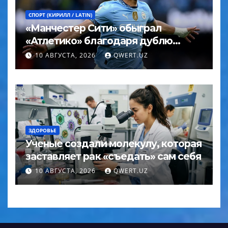
СПОРТ (КИРИЛЛ / LATIN)
«Манчестер Сити» обыграл
«Атлетико» благодаря дублю
Мармуша за две минуты
10 АВГУСТА, 2026
QWERT.UZ
ЗДОРОВЬЕ
Ученые создали молекулу, которая
заставляет рак «съедать» сам себя
10 АВГУСТА, 2026
QWERT.UZ