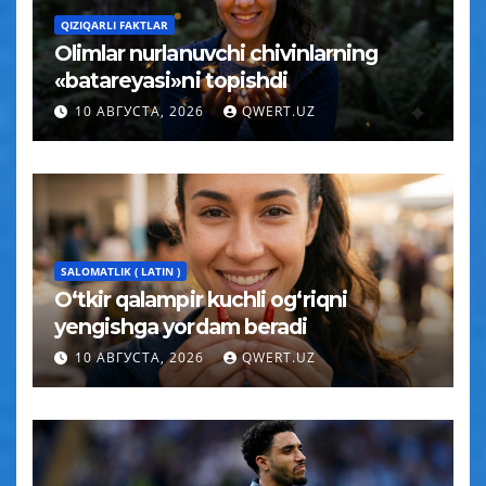
QIZIQARLI FAKTLAR
Olimlar nurlanuvchi chivinlarning
«batareyasi»ni topishdi
10 АВГУСТА, 2026
QWERT.UZ
SALOMATLIK ( LATIN )
O‘tkir qalampir kuchli og‘riqni
yengishga yordam beradi
10 АВГУСТА, 2026
QWERT.UZ