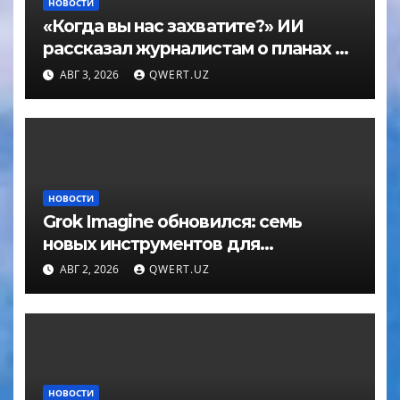
НОВОСТИ
«Когда вы нас захватите?» ИИ
рассказал журналистам о планах по
покорению мира в большом
АВГ 3, 2026
QWERT.UZ
интервью с ChatGPT
НОВОСТИ
Grok Imagine обновился: семь
новых инструментов для
редактирования фото
АВГ 2, 2026
QWERT.UZ
НОВОСТИ