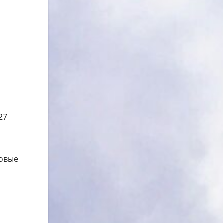
27
новые