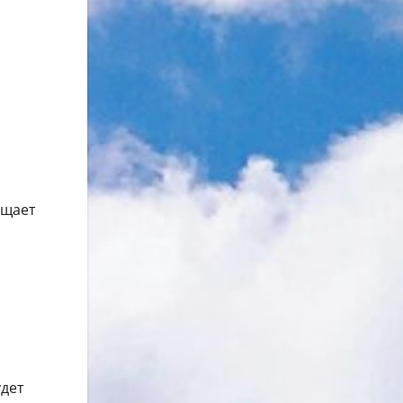
бщает
удет