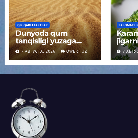
QIZIQARLI FAKTLAR
SALOMATLIK 
Dunyoda qum
Karam
tanqisligi yuzaga
jigarn
keldi
bosis
7 АВГУСТА, 2026
QWERT.UZ
7 АВГУ
qiluv
topild