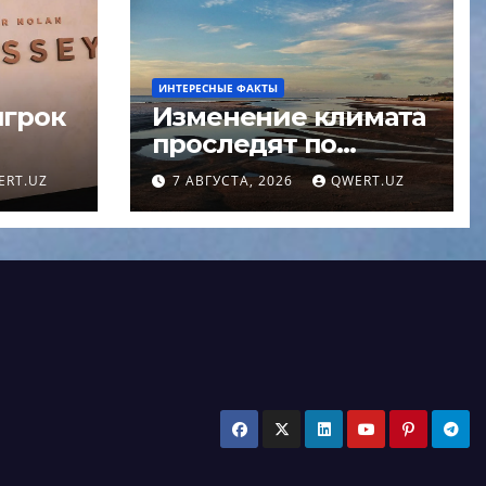
ИНТЕРЕСНЫЕ ФАКТЫ
игрок
Изменение климата
проследят по
состоянию
ERT.UZ
7 АВГУСТА, 2026
QWERT.UZ
не
бразильских озер