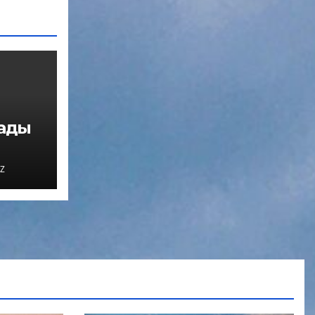
нады
Z
мо