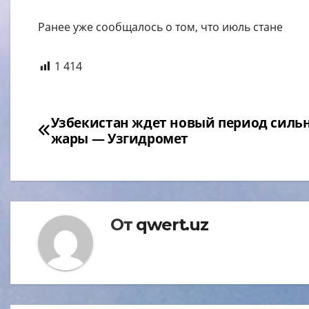
Ранее уже сообщалось о том, что июль стане
1 414
Навигация
Узбекистан ждет новый период силь
жары — Узгидромет
по
записям
От
qwert.uz