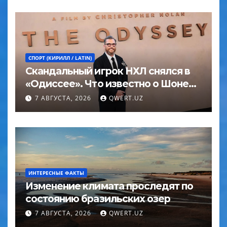
СПОРТ (КИРИЛЛ / LATIN)
Скандальный игрок НХЛ снялся в
«Одиссее». Что известно о Шоне
Эйвери
7 АВГУСТА, 2026
QWERT.UZ
ИНТЕРЕСНЫЕ ФАКТЫ
Изменение климата проследят по
состоянию бразильских озер
7 АВГУСТА, 2026
QWERT.UZ