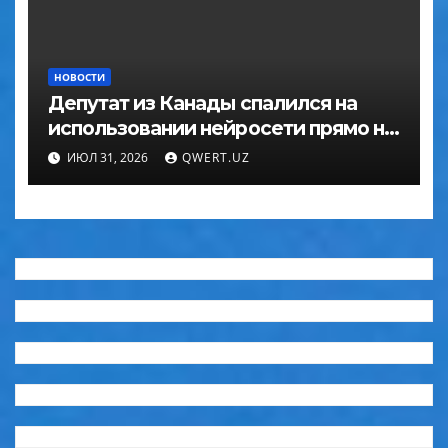
НОВОСТИ
Депутат из Канады спалился на
использовании нейросети прямо на
заседании
ИЮЛ 31, 2026
QWERT.UZ