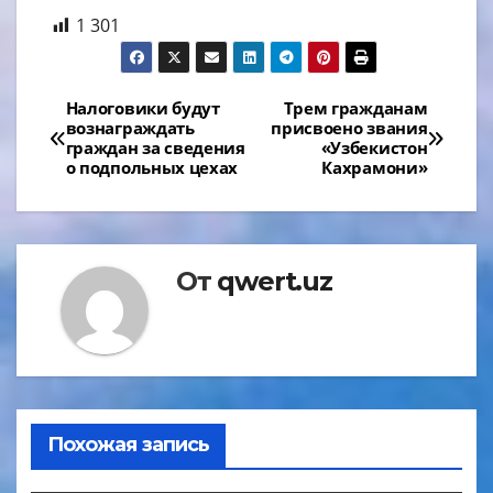
1 301
Навигация
Налоговики будут
Трем гражданам
вознаграждать
присвоено звания
по
граждан за сведения
«Узбекистон
о подпольных цехах
Кахрамони»
записям
От
qwert.uz
Похожая запись