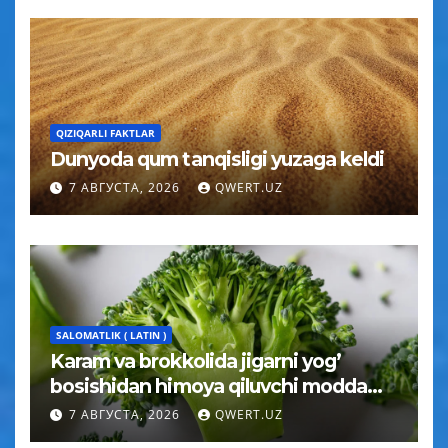
QIZIQARLI FAKTLAR
Dunyoda qum tanqisligi yuzaga keldi
7 АВГУСТА, 2026
QWERT.UZ
SALOMATLIK ( LATIN )
Karam va brokkolida jigarni yog’
bosishidan himoya qiluvchi modda
topildi
7 АВГУСТА, 2026
QWERT.UZ