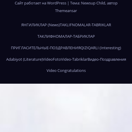
Сайт работает на WordPress
|
Тема:
Newsup Child
, автор
Themeansar
ЯНГИЛИКЛАР (News)
TAKLIFNOMALAR-TABRIKLAR
ТАКЛИФНОМАЛАР-ТАБРИКЛАР
ПРИГЛАСИТЕЛЬНЫЕ-ПОЗДРАВЛЕНИЯ
QIZIQARLI (Interesting)
Adabiyot (Literature)
Video
Foto
Video-Tabriklar
Видео-Поздравления
Video Congratulations