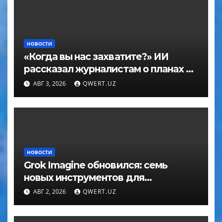
НОВОСТИ
«Когда вы нас захватите?» ИИ
рассказал журналистам о планах по
покорению мира в большом
АВГ 3, 2026
QWERT.UZ
интервью с ChatGPT
НОВОСТИ
Grok Imagine обновился: семь
новых инструментов для
редактирования фото
АВГ 2, 2026
QWERT.UZ