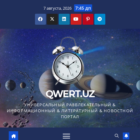
Перейти
7:45 дп
7 августа, 2026
к
содержимому
QWERT.UZ
УНИВЕРСАЛЬНЫЙ РАЗВЛЕКАТЕЛЬНЫЙ &
ИНФОРМАЦИОННЫЙ & ЛИТЕРАТУРНЫЙ & НОВОСТНОЙ
ПОРТАЛ