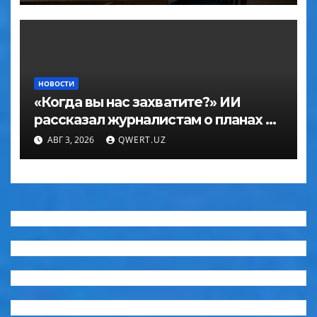
НОВОСТИ
«Когда вы нас захватите?» ИИ
рассказал журналистам о планах по
покорению мира в большом
АВГ 3, 2026
QWERT.UZ
интервью с ChatGPT