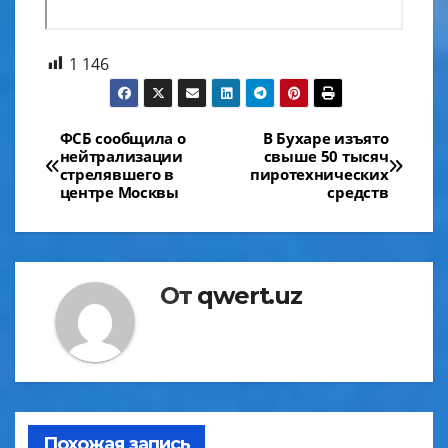
1 146
Навигация
ФСБ сообщила о
В Бухаре изъято
нейтрализации
свыше 50 тысяч
по
стрелявшего в
пиротехнических
центре Москвы
средств
записям
От
qwert.uz
Похожая запись