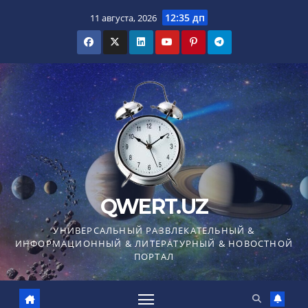
Перейти
12:35 дп
11 августа, 2026
к
содержимому
QWERT.UZ
УНИВЕРСАЛЬНЫЙ РАЗВЛЕКАТЕЛЬНЫЙ &
ИНФОРМАЦИОННЫЙ & ЛИТЕРАТУРНЫЙ & НОВОСТНОЙ
ПОРТАЛ