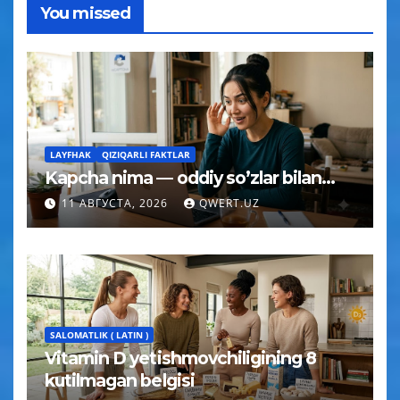
You missed
LAYFHAK
QIZIQARLI FAKTLAR
Kapcha nima — oddiy so’zlar bilan…
11 АВГУСТА, 2026
QWERT.UZ
SALOMATLIK ( LATIN )
Vitamin D yetishmovchiligining 8
kutilmagan belgisi