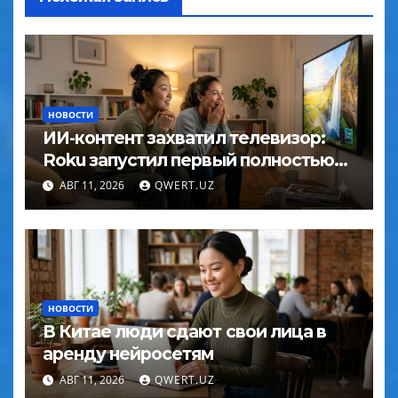
НОВОСТИ
ИИ-контент захватил телевизор:
Roku запустил первый полностью
нейросетевой канал
АВГ 11, 2026
QWERT.UZ
НОВОСТИ
В Китае люди сдают свои лица в
аренду нейросетям
АВГ 11, 2026
QWERT.UZ