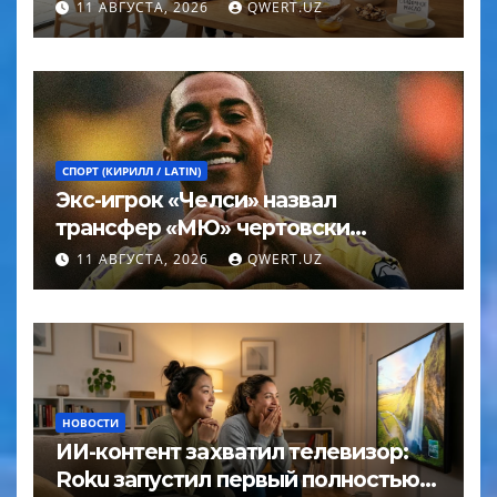
11 АВГУСТА, 2026
QWERT.UZ
СПОРТ (КИРИЛЛ / LATIN)
Экс-игрок «Челси» назвал
трансфер «МЮ» чертовски
удачной сделкой
11 АВГУСТА, 2026
QWERT.UZ
НОВОСТИ
ИИ-контент захватил телевизор:
Roku запустил первый полностью