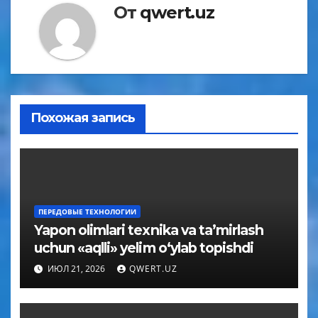
От
qwert.uz
Похожая запись
ПЕРЕДОВЫЕ ТЕХНОЛОГИИ
Yapon olimlari texnika va ta’mirlash
uchun «aqlli» yelim o‘ylab topishdi
ИЮЛ 21, 2026
QWERT.UZ