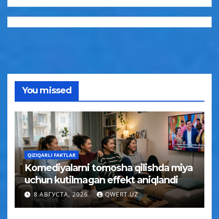
You missed
QIZIQARLI FAKTLAR
Komediyalarni tomosha qilishda miya
uchun kutilmagan effekt aniqlandi
8 АВГУСТА, 2026
QWERT.UZ