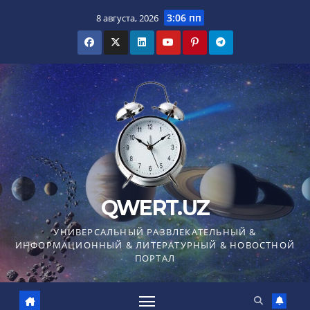
Перейти
3:06 пп
8 августа, 2026
к
содержимому
QWERT.UZ
УНИВЕРСАЛЬНЫЙ РАЗВЛЕКАТЕЛЬНЫЙ &
ИНФОРМАЦИОННЫЙ & ЛИТЕРАТУРНЫЙ & НОВОСТНОЙ
ПОРТАЛ