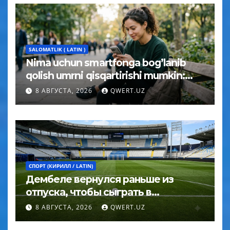
SALOMATLIK ( LATIN )
Nima uchun smartfonga bog’lanib
qolish umrni qisqartirishi mumkin:
psixolog javobi
8 АВГУСТА, 2026
QWERT.UZ
СПОРТ (КИРИЛЛ / LATIN)
Дембеле вернулся раньше из
отпуска, чтобы сыграть в
Суперкубке УЕФА
8 АВГУСТА, 2026
QWERT.UZ