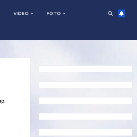
VIDEO
FOTO
ар
,