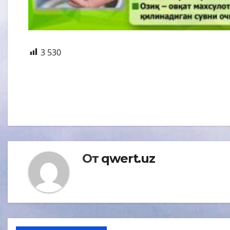
3 530
Навигация
по
записям
От
qwert.uz