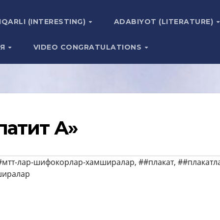
IQARLI (INTERESTING)
ADABIYOT (LITERATURE)
ИЯ
VIDEO CONGRATULATIONS
патит А»
#мтт-лар-шифокорлар-хамширалар
,
##плакат
,
##плакатл
ширалар