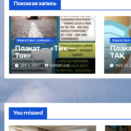
Похожая запись
ПЛАКАТЛАР ( КИРИЛЛ ---
ПЛАКАТЛАР (
Плакат — «Тик —
Плака
Ток»
ТАҚ»
ДЕК 5, 2021
QWERT.UZ
ФЕВ 23, 
You missed