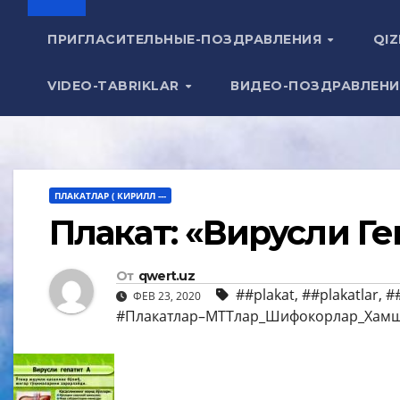
ПРИГЛАСИТЕЛЬНЫЕ-ПОЗДРАВЛЕНИЯ
QIZ
VIDEO-TABRIKLAR
ВИДЕО-ПОЗДРАВЛЕН
ПЛАКАТЛАР ( КИРИЛЛ ---
Плакат: «Вирусли Ге
От
qwert.uz
##plakat
,
##plakatlar
,
#
ФЕВ 23, 2020
#Плакатлар–МТТлар_Шифокорлар_Хам