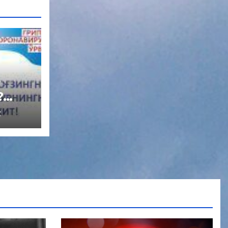
?
?
Z