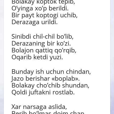
Bolakay koptok tepib,
Oʼyinga xoʼp berildi.
Bir payt koptogi uchib,
Derazaga urildi.
Sinibdi chil-chil boʼlib,
Derazaning bir koʼzi.
Bolajon qattiq qoʼrqib,
Oqarib ketdi yuzi.
Bunday ish uchun chindan,
Jazo berishar «boplab».
Bolakay choʼchib shundan,
Qoldi juftakni rostlab.
Xar narsaga aslida,
Berib boʼlmas doim chap.