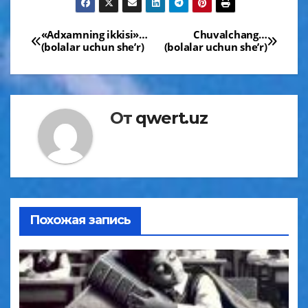
Навигация
«Аdxamning ikkisi»…
Chuvalchang…
(bolalar uchun sheʼr)
(bolalar uchun sheʼr)
по
записям
От
qwert.uz
Похожая запись