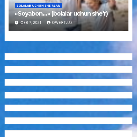
BOLALAR UCHUN SHE'RLAR
«Soyabon…» (bolalar uchun sheʼr)
ФЕВ 7, 2021
QWERT.UZ