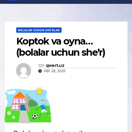
BOLALAR UCHUN SHE'RLAR
Koptok va oyna…
(bolalar uchun sheʼr)
От
qwert.uz
АВГ 28, 2020