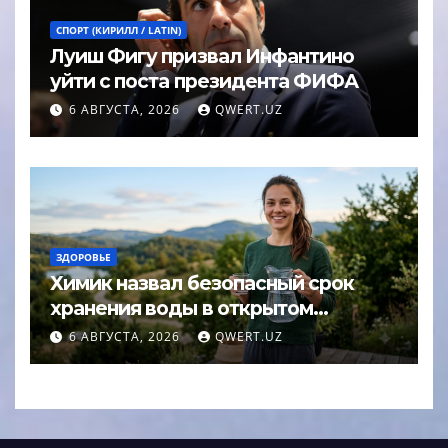
СПОРТ (КИРИЛЛ / LATIN)
Луиш Фигу призвал Инфантино
уйти с поста президента ФИФА
6 АВГУСТА, 2026
QWERT.UZ
ЗДОРОВЬЕ
Химик назвал безопасный срок
хранения воды в открытом
кувшине
6 АВГУСТА, 2026
QWERT.UZ