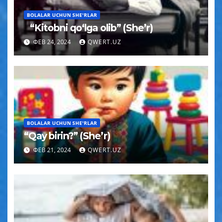
BOLALAR UCHUN SHE'RLAR
“Kitobni qo‘lga olib” (She’r)
ФЕВ 24, 2024
QWERT.UZ
BOLALAR UCHUN SHE'RLAR
“Qay birin?” (She’r)
ФЕВ 21, 2024
QWERT.UZ