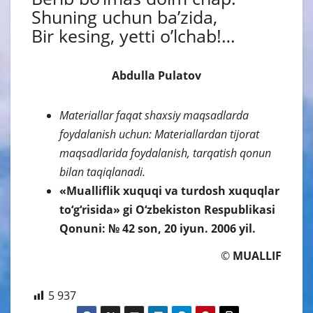
Shuning uchun baʼzida,
Bir kesing, yetti oʼlchab!…
Abdulla Pulatov
Materiallar faqat shaxsiy maqsadlarda
foydalanish uchun: Materiallardan tijorat
maqsadlarida foydalanish, tarqatish qonun
bilan taqiqlanadi.
«Mualliflik xuquqi va turdosh xuquqlar
to‘g‘risida» gi O‘zbekiston Respublikasi
Qonuni: № 42 son, 20 iyun. 2006 yil.
©
MUALLIF
5 937