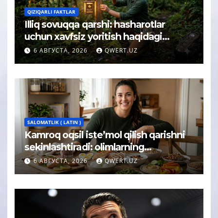
QIZIQARLI FAKTLAR
Illiq sovuqqa qarshi: hasharotlar
uchun xavfsiz yoritish haqidagi
tushuncha afsonasi yoʻq qilindi
6 АВГУСТА, 2026
QWERT.UZ
SALOMATLIK ( LATIN )
Kamroq oqsil iste’mol qilish qarishni
sekinlashtiradi: olimlarning
kutilmagan xulosasi
6 АВГУСТА, 2026
QWERT.UZ