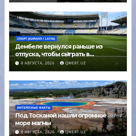
СПОРТ (КИРИЛЛ / LATIN)
Дембеле вернулся раньше из
отпуска, чтобы сыграть в
Суперкубке УЕФА
8 АВГУСТА, 2026
QWERT.UZ
ИНТЕРЕСНЫЕ ФАКТЫ
Под Тосканой нашли огромное
море магмы
8 АВГУСТА, 2026
QWERT.UZ