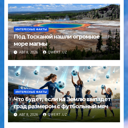
ИНТЕРЕСНЫЕ ФАКТЫ
Под Тосканой нашли огромное
море магмы
АВГ 8, 2026
QWERT.UZ
ИНТЕРЕСНЫЕ ФАКТЫ
Что будет, если на Землю выпадет
град размером с футбольный мяч
АВГ 8, 2026
QWERT.UZ