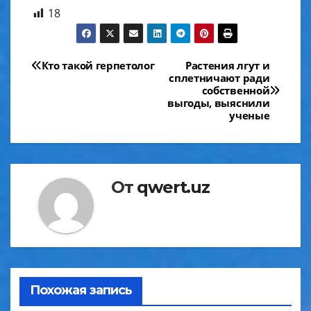
18
Навигация
Кто такой герпетолог
Растения лгут и
сплетничают ради
по
собственной
выгоды, выяснили
записям
ученые
От
qwert.uz
Похожая запись