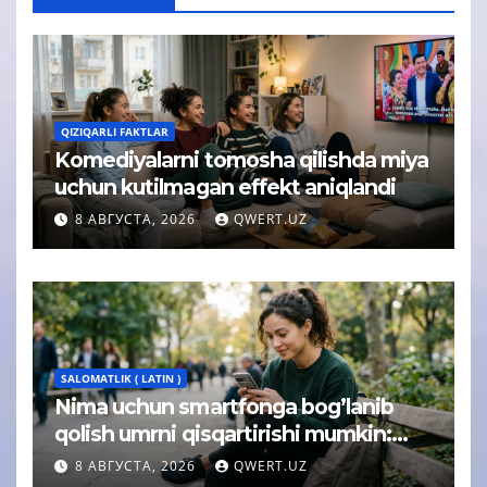
QIZIQARLI FAKTLAR
Komediyalarni tomosha qilishda miya
uchun kutilmagan effekt aniqlandi
8 АВГУСТА, 2026
QWERT.UZ
SALOMATLIK ( LATIN )
Nima uchun smartfonga bog’lanib
qolish umrni qisqartirishi mumkin:
psixolog javobi
8 АВГУСТА, 2026
QWERT.UZ