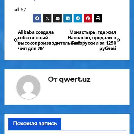
67
Навигация
Alibaba создала
Монастырь, где жил
собственный
Наполеон, продали в
по
высокопроизводительный
Белоруссии за 1250
чип для ИИ
рублей
записям
От
qwert.uz
Похожая запись