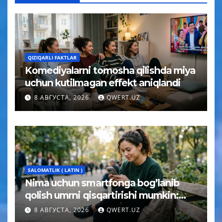
QIZIQARLI FAKTLAR
Komediyalarni tomosha qilishda miya
uchun kutilmagan effekt aniqlandi
8 АВГУСТА, 2026
QWERT.UZ
SALOMATLIK ( LATIN )
Nima uchun smartfonga bog’lanib
qolish umrni qisqartirishi mumkin:
psixolog javobi
8 АВГУСТА, 2026
QWERT.UZ