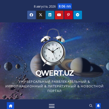
Перейти
8:06 пп
8 августа, 2026
к
содержимому
QWERT.UZ
УНИВЕРСАЛЬНЫЙ РАЗВЛЕКАТЕЛЬНЫЙ &
ИНФОРМАЦИОННЫЙ & ЛИТЕРАТУРНЫЙ & НОВОСТНОЙ
ПОРТАЛ