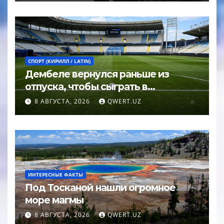
СПОРТ (КИРИЛЛ / LATIN)
Дембеле вернулся раньше из
отпуска, чтобы сыграть в
Суперкубке УЕФА
8 АВГУСТА, 2026
QWERT.UZ
ИНТЕРЕСНЫЕ ФАКТЫ
Под Тосканой нашли огромное
море магмы
8 АВГУСТА, 2026
QWERT.UZ