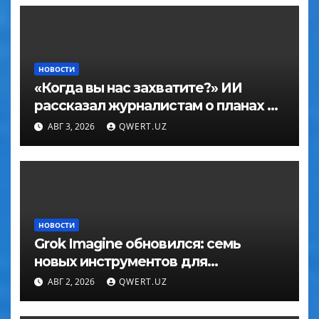
НОВОСТИ
«Когда вы нас захватите?» ИИ
рассказал журналистам о планах по
покорению мира в большом
АВГ 3, 2026
QWERT.UZ
интервью с ChatGPT
НОВОСТИ
Grok Imagine обновился: семь
новых инструментов для
редактирования фото
АВГ 2, 2026
QWERT.UZ