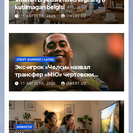
kutilmagan belgisi
11 АВГУСТА, 2026
QWERT.UZ
СПОРТ (КИРИЛЛ / LATIN)
Экс-игрок «Челси» назвал
трансфер «МЮ» чертовски
удачной сделкой
11 АВГУСТА, 2026
QWERT.UZ
НОВОСТИ