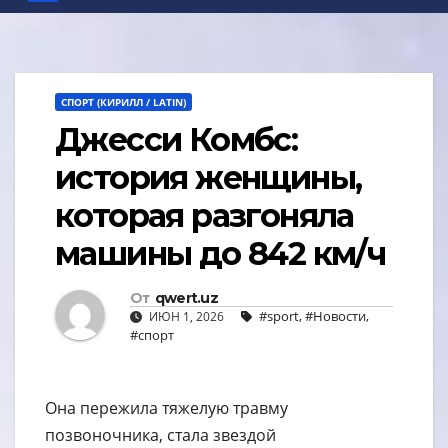
СПОРТ (КИРИЛЛ / LATIN)
Джесси Комбс:
история женщины,
которая разгоняла
машины до 842 км/ч
От
qwert.uz
#sport
,
#Новости
,
ИЮН 1, 2026
#спорт
Она пережила тяжелую травму
позвоночника, стала звездой