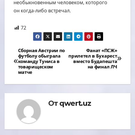
необыкновенным человеком, которого
он когда-либо встречал.
72
Навигация
Сборная Австрии по
Фанат «ПСЖ»
футболу обыграла
прилетел в Бухарест
по
команду Туниса в
вместо Будапешта
товарищеском
на финал ЛЧ
записям
матче
От
qwert.uz