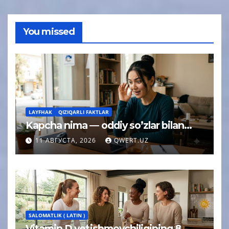
You missed
LAYFHAK
QIZIQARLI FAKTLAR
Kapcha nima — oddiy so’zlar bilan…
11 АВГУСТА, 2026
QWERT.UZ
SALOMATLIK ( LATIN )
Vitamin D yetishmovchiligining 8