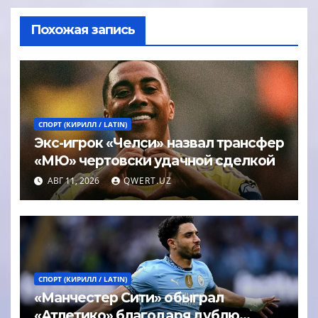
Похожая запись
СПОРТ (КИРИЛЛ / LATIN)
Экс-игрок «Челси» назвал трансфер
«МЮ» чертовски удачной сделкой
АВГ 11, 2026
QWERT.UZ
СПОРТ (КИРИЛЛ / LATIN)
«Манчестер Сити» обыграл
«Атлетико» благодаря дублю