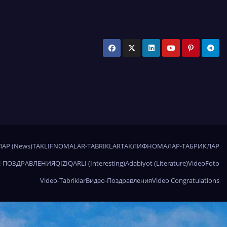
АР (News)
TAKLIFNOMALAR-TABRIKLAR
ТАКЛИФНОМАЛАР-ТАБРИКЛАР
-ПОЗДРАВЛЕНИЯ
QIZIQARLI (Interesting)
Adabiyot (Literature)
Video
Foto
Video-Tabriklar
Видео-Поздравления
Video Congratulations