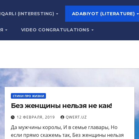
IQARLI (INTERESTING)
ADABIYOT (LITERATURE)
ИЯ
VIDEO CONGRATULATIONS
СТИХИ ПРО ЖИЗНИ
Без женщины нельзя не как!
12 ФЕВРАЛЯ, 2019
QWERT.UZ
Да мужчины королы, И в семье главары, Но
если прямо скажемь так, Без женщины нельзя