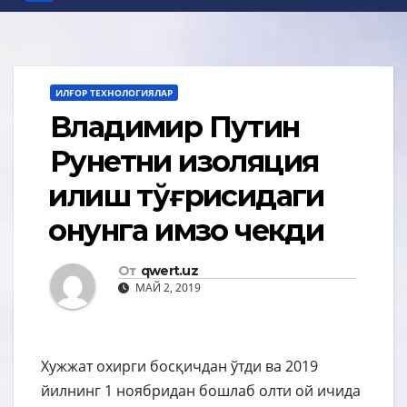
ИЛҒОР ТЕХНОЛОГИЯЛАР
Владимир Путин
Рунетни изоляция
қилиш тўғрисидаги
қонунга имзо чекди
От
qwert.uz
МАЙ 2, 2019
Хужжат охирги босқичдан ўтди ва 2019
йилнинг 1 ноябридан бошлаб олти ой ичида