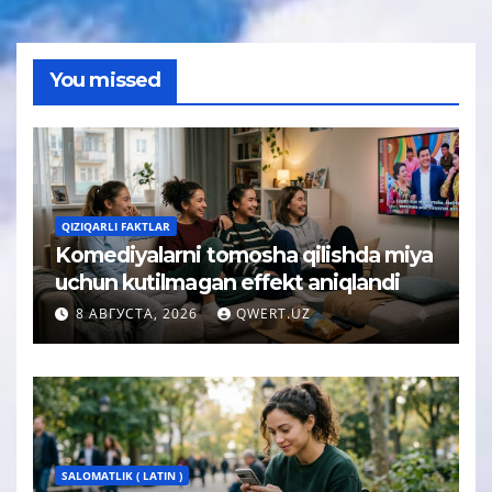
You missed
QIZIQARLI FAKTLAR
Komediyalarni tomosha qilishda miya
uchun kutilmagan effekt aniqlandi
8 АВГУСТА, 2026
QWERT.UZ
SALOMATLIK ( LATIN )