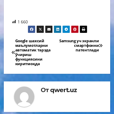
1 660
Навигация
Google шахсий
Samsung уч экранли
маълумотларни
смартфонни
по
автоматик тарзда
патентлади
ўчириш
записям
функциясини
киритмоқда
От
qwert.uz