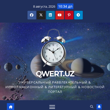
Перейти
10:34 дп
8 августа, 2026
к
содержимому
QWERT.UZ
УНИВЕРСАЛЬНЫЙ РАЗВЛЕКАТЕЛЬНЫЙ &
ИНФОРМАЦИОННЫЙ & ЛИТЕРАТУРНЫЙ & НОВОСТНОЙ
ПОРТАЛ