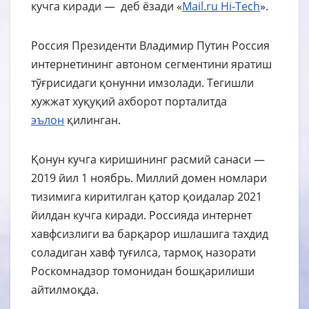
кучга киради — деб ёзади «
Mail.ru Hi-Tech
».
Россия Президенти Владимир Путин Россия
интернетининг автоном сегментини яратиш
тўғрисидаги қонунни имзолади. Тегишли
хужжат хуқуқий ахборот порталитда
эълон
қилинган.
Қонун кучга киришининг расмий санаси —
2019 йил 1 ноябрь. Миллий домен номлари
тизимига киритилган қатор қоидалар 2021
йилдан кучга киради. Россияда интернет
хавфсизлиги ва барқарор ишлашига тахдид
соладиган хавф туғилса, тармоқ назорати
Роскомнадзор томонидан бошқарилиши
айтилмоқда.