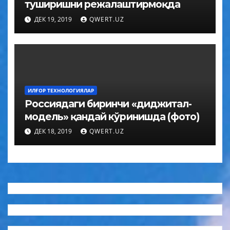
туширишни режалаштирмоқда
ДЕК 19, 2019
QWERT.UZ
ИЛҒОР ТЕХНОЛОГИЯЛАР
Россиядаги биринчи «диджитал-
модель» қандай кўринишда (фото)
ДЕК 18, 2019
QWERT.UZ