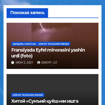
Похожая запись
QIZIQARLI FAKTLAR
ИЛҒОР ТЕХНОЛОГИЯЛАР
Fransiyada Eyfel minorasini yashin
urdi (foto)
ИЮН 5, 2021
QWERT.UZ
ИЛҒОР ТЕХНОЛОГИЯЛАР
Хитой «Сунъий қуёш»ни ишга