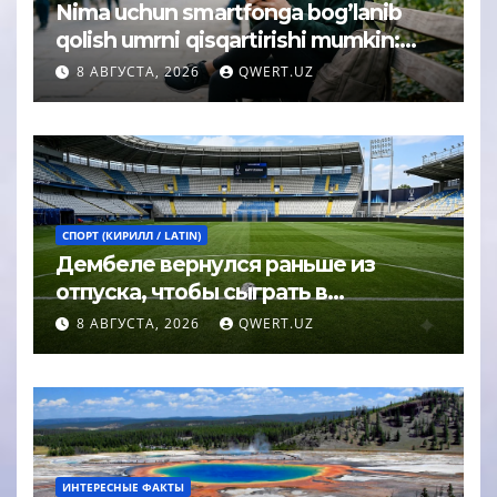
Nima uchun smartfonga bog’lanib
qolish umrni qisqartirishi mumkin:
psixolog javobi
8 АВГУСТА, 2026
QWERT.UZ
СПОРТ (КИРИЛЛ / LATIN)
Дембеле вернулся раньше из
отпуска, чтобы сыграть в
Суперкубке УЕФА
8 АВГУСТА, 2026
QWERT.UZ
ИНТЕРЕСНЫЕ ФАКТЫ