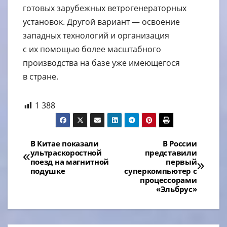
готовых зарубежных ветрогенераторных
установок. Другой вариант — освоение
западных технологий и организация
с их помощью более масштабного
производства на базе уже имеющегося
в стране.
1 388
Навигация
В Китае показали
В России
ультраскоростной
представили
по
поезд на магнитной
первый
подушке
суперкомпьютер с
записям
процессорами
«Эльбрус»