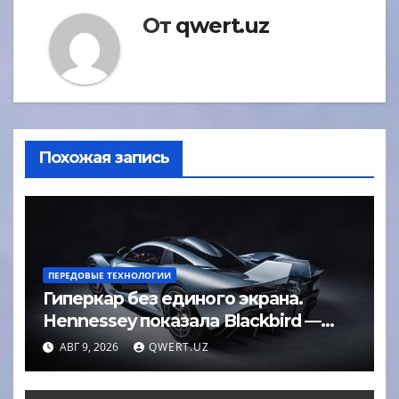
От
qwert.uz
Похожая запись
ПЕРЕДОВЫЕ ТЕХНОЛОГИИ
Гиперкар без единого экрана.
Hennessey показала Blackbird —
машину за 2,5 миллиона долларов
АВГ 9, 2026
QWERT.UZ