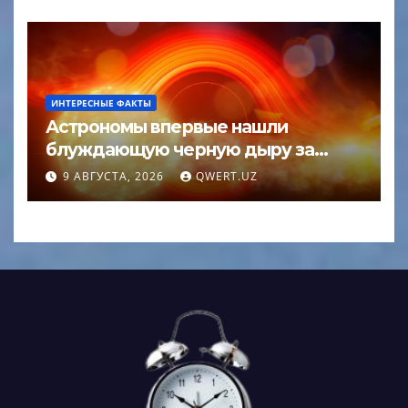
ИНТЕРЕСНЫЕ ФАКТЫ
Астрономы впервые нашли
блуждающую черную дыру за
пределами галактики
9 АВГУСТА, 2026
QWERT.UZ