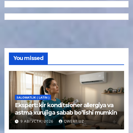
You missed
SALOMATLIK ( LATIN )
Ekspert: kir konditsioner allergiya va
astma xurujiga sabab bo’lishi mumkin
9 АВГУСТА, 2026
QWERT.UZ