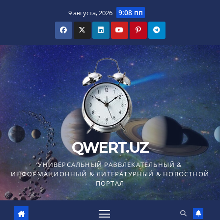
Перейти
9:08 пп
9 августа, 2026
к
содержимому
QWERT.UZ
УНИВЕРСАЛЬНЫЙ РАЗВЛЕКАТЕЛЬНЫЙ &
ИНФОРМАЦИОННЫЙ & ЛИТЕРАТУРНЫЙ & НОВОСТНОЙ
ПОРТАЛ