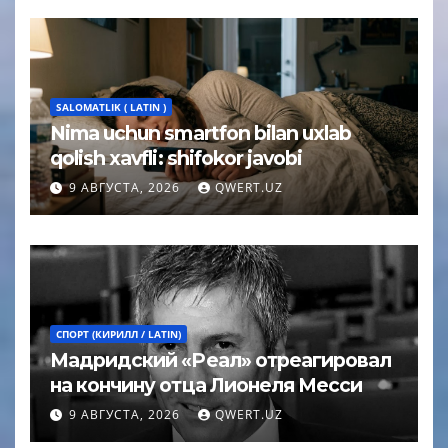
SALOMATLIK ( LATIN )
Nima uchun smartfon bilan uxlab
qolish xavfli: shifokor javobi
9 АВГУСТА, 2026
QWERT.UZ
СПОРТ (КИРИЛЛ / LATIN)
Мадридский «Реал» отреагировал
на кончину отца Лионеля Месси
9 АВГУСТА, 2026
QWERT.UZ