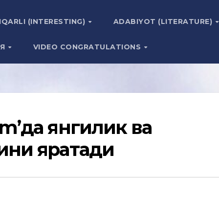
IQARLI (INTERESTING)
ADABIYOT (LITERATURE)
ИЯ
VIDEO CONGRATULATIONS
am’да янгилик ва
ини яратади