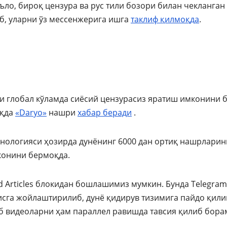
ъло, бироқ цензура ва рус тили бозори билан чекланган
б, уларни ўз мессенжерига ишга
таклиф қилмоқда
.
ни глобал кўламда сиёсий цензурасиз яратиш имконини 
ақда
«Daryo»
нашри
хабар
беради
.
ехнологияси ҳозирда дунёнинг 6000 дан ортиқ нашрларин
конини бермоқда.
Articles блокидан бошлашимиз мумкин. Бунда Telegram
висга жойлаштирилиб, дунё қидирув тизимига пайдо қили
б видеоларни ҳам параллел равишда тавсия қилиб бора