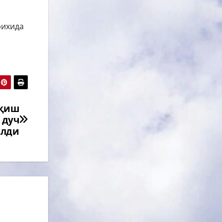
рихида
иқиш
 дуч
илди