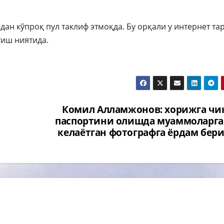
ан кўпроқ пул таклиф этмоқда. Бу орқали у интернет та
тиш ниятида.
Комил Алламжонов: хорижга ч
паспортини олишда муаммоларга
келаётган фотографга ёрдам бер