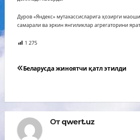
Дуров «Яндекс» мутахассисларига ҳозирги маошид
самарали ва эркин янгиликлар агрегаторини яра
1 275
Навигация
Беларусда жиноятчи қатл этилди
по
записям
От
qwert.uz