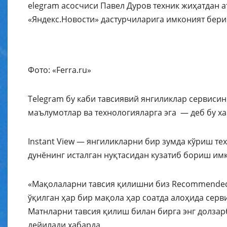
elegram асосчиси Павел Дуров техник жиҳатдан а
«Яндекс.Новости» дастурчиларига имконият бери
Фото: «Ferra.ru»
Telegram бу каби тавсиявий янгиликлар сервиси
маълумотлар ва технологияларга эга — деб бу х
Instant View — янгиликларни бир зумда кўриш т
дунёнинг исталган нуқтасидан кузатиб бориш им
«Мақолаларни тавсия қилишни биз Recommended 
ўқилган ҳар бир мақола ҳар соатда алоҳида сер
Матнларни тавсия қилиш билан бирга энг долзар
дейилади хабарда.