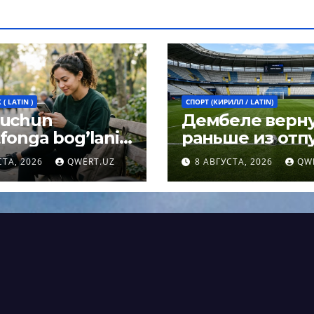
( LATIN )
СПОРТ (КИРИЛЛ / LATIN)
 uchun
Дембеле верн
fonga bog’lanib
раньше из отпу
h umrni
чтобы сыграть 
СТА, 2026
QWERT.UZ
8 АВГУСТА, 2026
QW
rtirishi mumkin:
Суперкубке У
og javobi