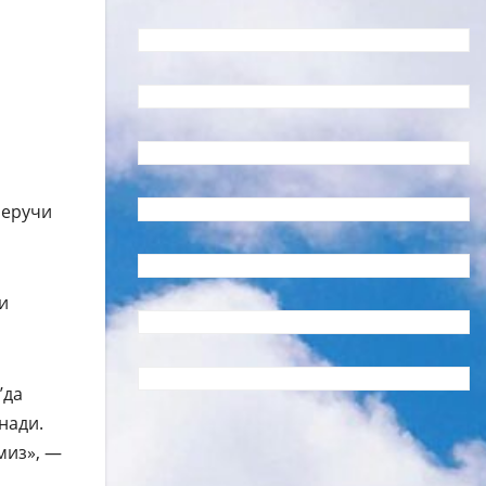
беручи
и
’да
нади.
миз», —