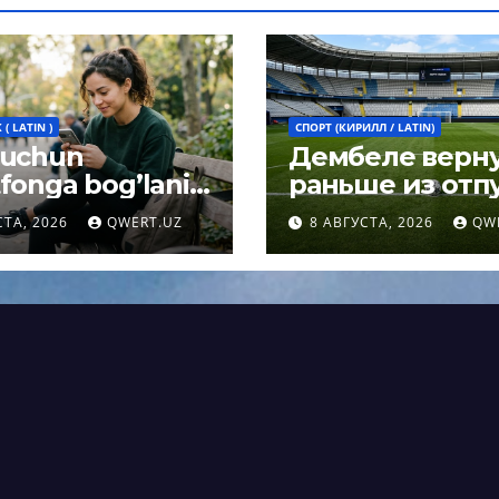
( LATIN )
СПОРТ (КИРИЛЛ / LATIN)
 uchun
Дембеле верн
fonga bog’lanib
раньше из отпу
h umrni
чтобы сыграть 
СТА, 2026
QWERT.UZ
8 АВГУСТА, 2026
QW
rtirishi mumkin:
Суперкубке У
og javobi