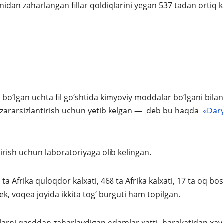
an zaharlangan fillar qoldiqlarini yegan 537 tadan ortiq k
 bo‘lgan uchta fil go‘shtida kimyoviy moddalar bo‘lgani bilan
i zararsizlantirish uchun yetib kelgan — deb bu haqda
«Dar
irish uchun laboratoriyaga olib kelingan.
a Afrika quloqdor kalxati, 468 ta Afrika kalxati, 17 ta oq bos
ek, voqea joyida ikkita tog‘ burguti ham topilgan.
nlarni qasddan zaharlaydigan odamlar xatti- harakatidan xav