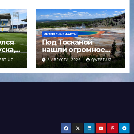
ИНТЕРЕСНЫЕ ФАКТЫ
улся
Под Тосканой
ска,
нашли огромное
в
море магмы
ERT.UZ
8 АВГУСТА, 2026
QWERT.UZ
ЕФА