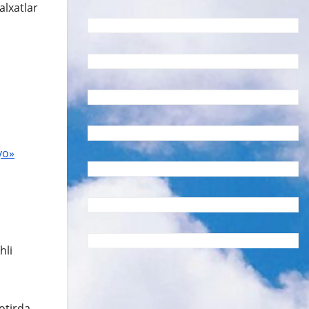
alxatlar
yo»
hli
otirda