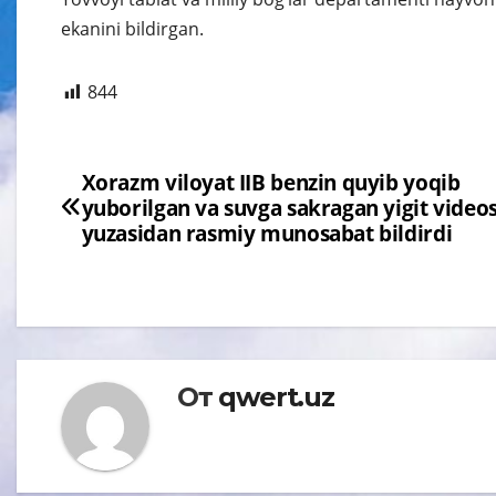
ekanini bildirgan.
844
Навигация
Xorazm viloyat IIB benzin quyib yoqib
yuborilgan va suvga sakragan yigit videos
по
yuzasidan rasmiy munosabat bildirdi
записям
От
qwert.uz