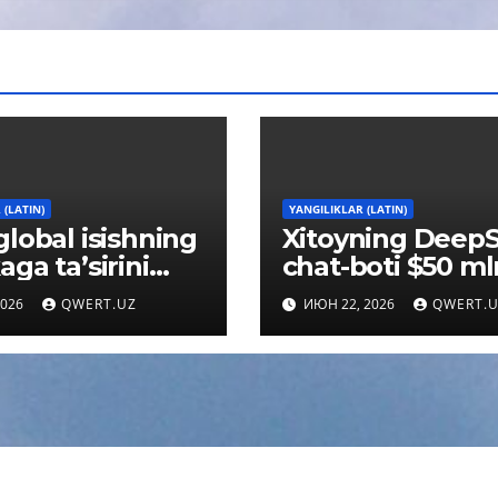
 (LATIN)
YANGILIKLAR (LATIN)
global isishning
Xitoyning Deep
aga taʼsirini
chat-boti $50 m
nadi
baholandi. Bu n
2026
QWERT.UZ
ИЮН 22, 2026
QWERT.
uchun muhim