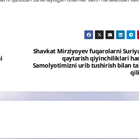
Shavkat Mirziyoyev fuqarolarni Suri
i
qaytarish qiyinchiliklari ha
Samolyotimizni urib tushirish bilan t
qil