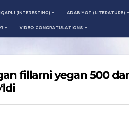
IQARLI (INTERESTING)
ADABIYOT (LITERATURE)
ИЯ
VIDEO CONGRATULATIONS
an fillarni yegan 500 da
ldi