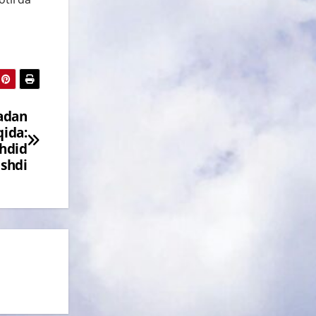
yadan
qida:
ahdid
ishdi