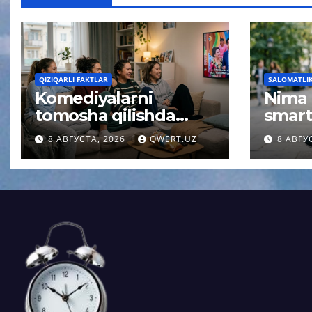
QIZIQARLI FAKTLAR
SALOMATLIK 
Komediyalarni
Nima
tomosha qilishda
smart
miya uchun
qolis
8 АВГУСТА, 2026
QWERT.UZ
8 АВГУ
kutilmagan effekt
qisqa
aniqlandi
psixol