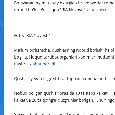
Botsvananing markaziy okurgida brakonyerlar tomonid
nobud bo‘ldi. Bu haqda “RIA Novosti”
xabar berdi
.
Foto: “RIA Novosti”
Ma’lum bo‘lishicha, qushlarning nobud bo‘lishi halok
bog‘liq. Huquq-tartibot organlari xodimlari hududn
nashri
x abar
beradi
Qushlar yegan fil go‘shti va tuproq namunalari teksh
Nobud bo‘lgan qushlar orasida 10 ta Kaps kalxati, 14 t
kalxat va 28 ta qo‘ng‘ir quzg‘unlar bo‘lgan. Shuningd
Yovvoyi tabiat va milliy bog‘lar departamenti hayvo