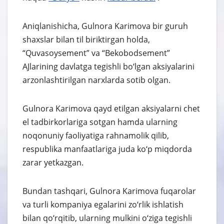
Aniqlanishicha, Gulnora Karimova bir guruh
shaxslar bilan til biriktirgan holda,
“Quvasoysement” va “Bekobodsement”
AJlarining davlatga tegishli bo‘lgan aksiyalarini
arzonlashtirilgan narxlarda sotib olgan.
Gulnora Karimova qayd etilgan aksiyalarni chet
el tadbirkorlariga sotgan hamda ularning
noqonuniy faoliyatiga rahnamolik qilib,
respublika manfaatlariga juda ko‘p miqdorda
zarar yetkazgan.
Bundan tashqari, Gulnora Karimova fuqarolar
va turli kompaniya egalarini zo‘rlik ishlatish
bilan qo‘rqitib, ularning mulkini o‘ziga tegishli