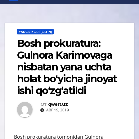
YANGILIKLAR (LATIN)
Bosh prokuratura:
Gulnora Karimovaga
nisbatan yana uchta
holat bo‘yicha jinoyat
ishi qo‘zg‘atildi
От
qwert.uz
АВГ 19, 2019
Bosh prokuratura tomonidan Gulnora