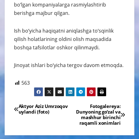
bo‘lgan kompaniyalarga rasmiylashtirib
berishga majbur qilgan.
Ish bo‘yicha haqiqatni aniqlashga to‘sqinlik
qilish holatlarining oldini olish maqsadida
boshqa tafsilotlar oshkor qilinmaydi.
Jinoyat ishlari bo‘yicha tergov davom etmoqda.
563
Навигация
Aktyor Aziz Umrzoqov
Fotogalereya:
uylandi (foto)
Dunyoning go‘zal va
по
mashhur birinchi
raqamli xonimlari
записям