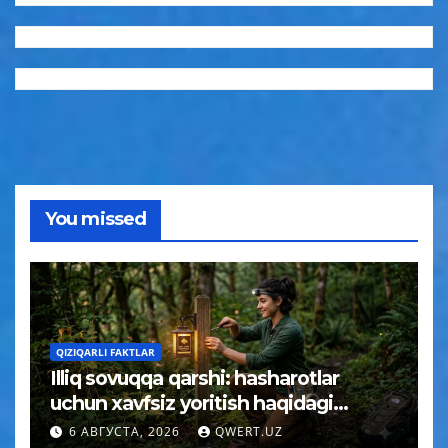
You missed
QIZIQARLI FAKTLAR
Illiq sovuqqa qarshi: hasharotlar
uchun xavfsiz yoritish haqidagi
tushuncha afsonasi yoʻq qilindi
6 АВГУСТА, 2026
QWERT.UZ