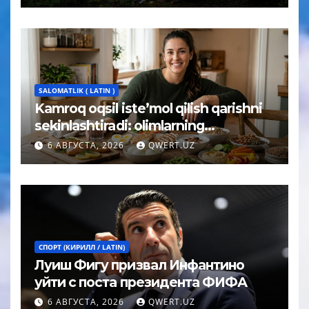
SALOMATLIK ( LATIN )
Kamroq oqsil iste’mol qilish qarishni
sekinlashtiradi: olimlarning
kutilmagan xulosasi
6 АВГУСТА, 2026
QWERT.UZ
СПОРТ (КИРИЛЛ / LATIN)
Луиш Фигу призвал Инфантино
уйти с поста президента ФИФА
6 АВГУСТА, 2026
QWERT.UZ