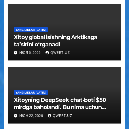
YANGILIKLAR (LATIN)
Xitoy global isishning Arktikaga
taʼsirini oʻrganadi
ИЮЛ 6, 2026
QWERT.UZ
YANGILIKLAR (LATIN)
Xitoyning DeepSeek chat-boti $50
mlrdga baholandi. Bu nima uchun
muhim
ИЮН 22, 2026
QWERT.UZ