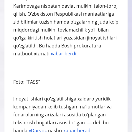
Karimovaga nisbatan davlat mulkini talon-toroj
qilish, O‘zbekiston Respublikasi manfaatlariga
zid bitimlar tuzish hamda o‘zgalarning juda ko‘p
miqdordagi mulkini tovlamachilik yo‘li bilan
qo‘lga kiritish holatlari yuzasidan jinoyat ishlari
qo‘zg‘atildi. Bu haqda Bosh prokuratura
matbuot xizmati
xabar berdi
.
Foto: “TASS”
Jinoyat ishlari qo‘zg‘atilishiga xalqaro yuridik
kompaniyadan kelib tushgan ma’lumotlar va
fuqarolarning arizalari asosida to‘plangan
tekshirish hujjatlari asos bo‘lgan — deb bu
haqda
«Daryo»
nashri
xabar
beradi
.