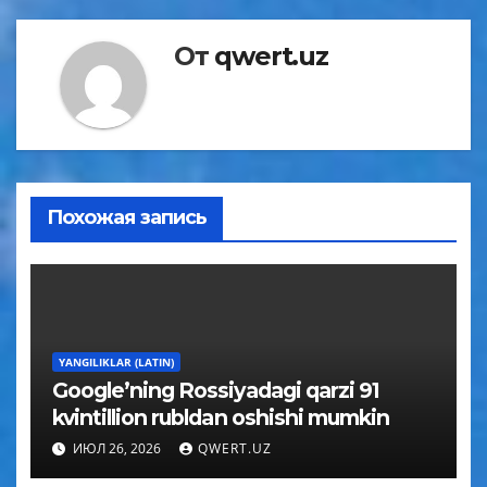
От
qwert.uz
Похожая запись
YANGILIKLAR (LATIN)
Google’ning Rossiyadagi qarzi 91
kvintillion rubldan oshishi mumkin
ИЮЛ 26, 2026
QWERT.UZ