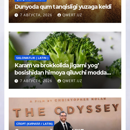
Dunyoda qum tanqisligi yuzaga keldi
7 АВГУСТА, 2026
QWERT.UZ
SALOMATLIK ( LATIN )
Karam va brokkolida jigarni yog’
bosishidan himoya qiluvchi modda
topildi
7 АВГУСТА, 2026
QWERT.UZ
СПОРТ (КИРИЛЛ / LATIN)