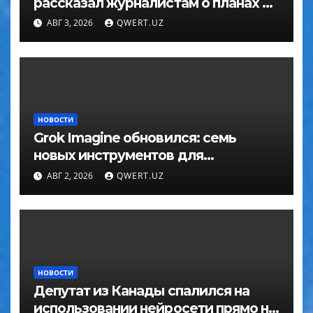
рассказал журналистам о планах по
покорению мира в большом
АВГ 3, 2026
QWERT.UZ
интервью с ChatGPT
НОВОСТИ
Grok Imagine обновился: семь
новых инструментов для
редактирования фото
АВГ 2, 2026
QWERT.UZ
НОВОСТИ
Депутат из Канады спалился на
использовании нейросети прямо на