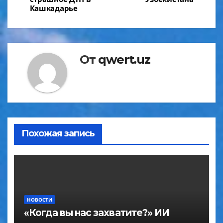
записям
Кашкадарье
От
qwert.uz
Похожая запись
НОВОСТИ
«Когда вы нас захватите?» ИИ