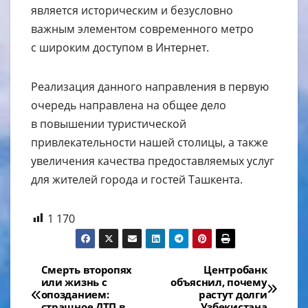
является историческим и безусловно
важным элементом современного метро
с широким доступом в Интернет.
Реализация данного направления в первую
очередь направлена на общее дело
в повышении туристической
привлекательности нашей столицы, а также
увеличения качества предоставляемых услуг
для жителей города и гостей Ташкента.
1 170
Навигация
Смерть второпях
Центробанк
или жизнь с
объяснил, почему
по
опозданием:
растут долги
страшное ДТП в
Узбекистана