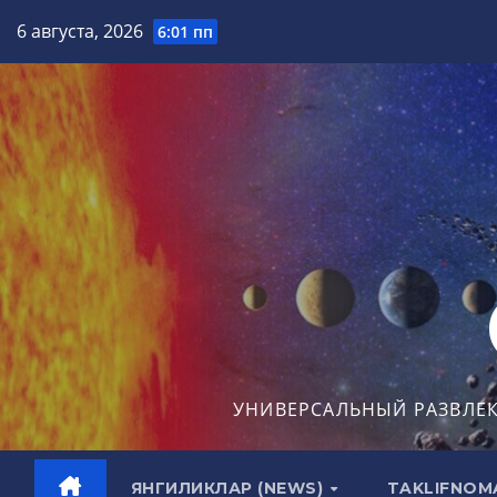
Перейти
6 августа, 2026
6:01 пп
к
содержимому
УНИВЕРСАЛЬНЫЙ РАЗВЛЕ
ЯНГИЛИКЛАР (NEWS)
TAKLIFNOM