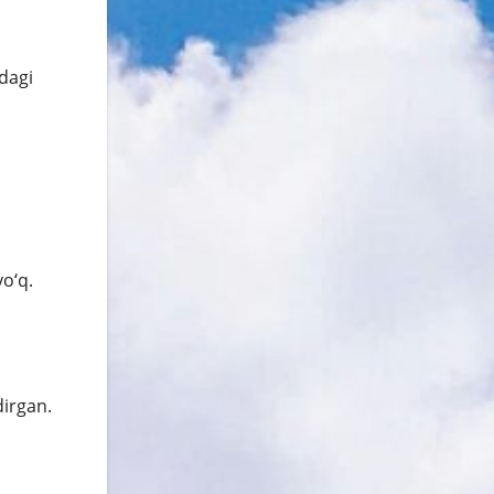
dagi
yo‘q.
dirgan.