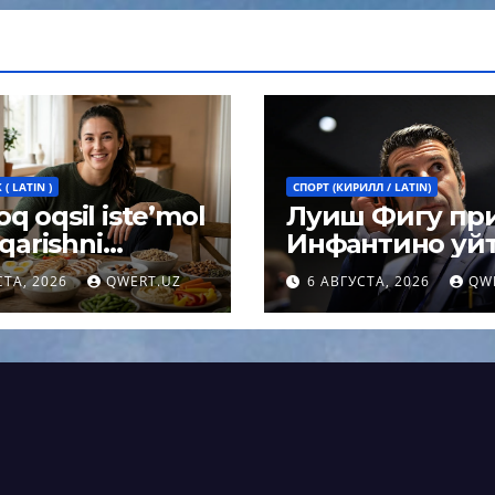
( LATIN )
СПОРТ (КИРИЛЛ / LATIN)
q oqsil iste’mol
Луиш Фигу пр
 qarishni
Инфантино уйт
ashtiradi:
поста президе
СТА, 2026
QWERT.UZ
6 АВГУСТА, 2026
QW
arning
ФИФА
magan xulosasi