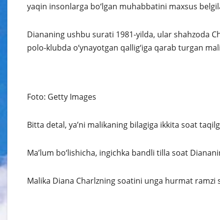
yaqin insonlarga bo‘lgan muhabbatini maxsus belgilar
Diananing ushbu surati 1981-yilda, ular shahzoda Ch
polo-klubda o‘ynayotgan qallig‘iga qarab turgan mal
Foto: Getty Images
Bitta detal, ya’ni malikaning bilagiga ikkita soat taq
Ma’lum bo‘lishicha, ingichka bandli tilla soat Dianani
Malika Diana Charlzning soatini unga hurmat ramzi si