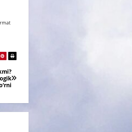
urmat
akmi?
ogik
o‘rni