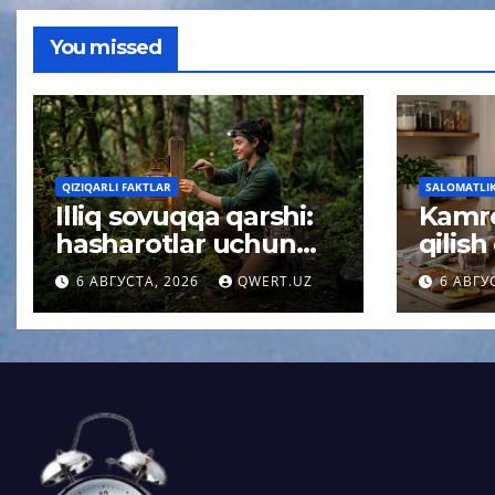
You missed
QIZIQARLI FAKTLAR
SALOMATLIK 
Illiq sovuqqa qarshi:
Kamro
hasharotlar uchun
qilish
xavfsiz yoritish
sekinl
6 АВГУСТА, 2026
QWERT.UZ
6 АВГУ
haqidagi tushuncha
oliml
afsonasi yoʻq qilindi
kutil