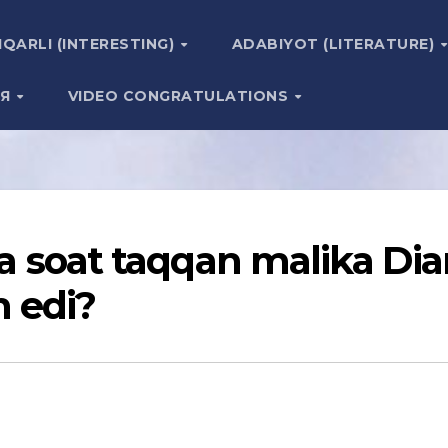
IQARLI (INTERESTING)
ADABIYOT (LITERATURE)
ИЯ
VIDEO CONGRATULATIONS
 ta soat taqqan malika Dia
 edi?