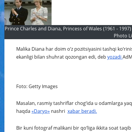
Prince Charles and Diana, Princess of Wales (1961 - 1997
Photo Li
Malika Diana har doim o‘z pozitsiyasini tashqi ko‘ri
ekanligi bilan shuhrat qozongan edi, deb
yozadi
AdM
Foto: Getty Images
Masalan, rasmiy tashriflar chog‘ida u odamlarga ya
haqda
«Daryo»
nashri
xabar beradi.
Bir kuni fotograf malikani bir qo‘liga ikkita soat taq