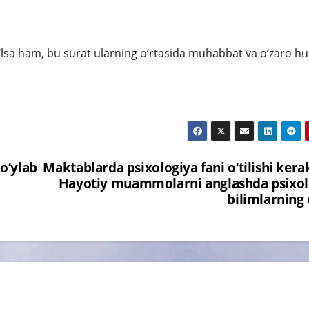
lsa ham, bu surat ularning o‘rtasida muhabbat va o‘zaro h
bo‘ylab
Maktablarda psixologiya fani o‘tilishi ker
Hayotiy muammolarni anglashda psixol
bilimlarning 