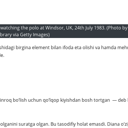
) watching the polo at Windsor, UK, 24th July 1983. (Photo 
brary via Getty Images)
nishidagi birgina element bilan ifoda eta olishi va hamda me
e.
qinroq bo‘lish uchun qo‘lqop kiyishdan bosh tortgan — deb
ib olganini suratga olgan. Bu tasodifiy holat emasdi. Diana o‘z