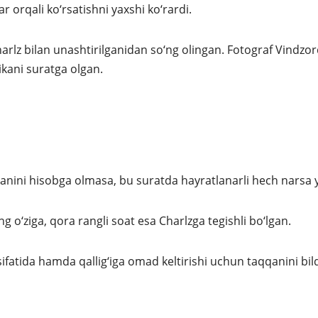
 orqali ko‘rsatishni yaxshi ko‘rardi.
arlz bilan unashtirilganidan so‘ng olingan. Fotograf Vindzor
ikani suratga olgan.
ilganini hisobga olmasa, bu suratda hayratlanarli hech narsa 
ng o‘ziga, qora rangli soat esa Charlzga tegishli bo‘lgan.
fatida hamda qallig‘iga omad keltirishi uchun taqqanini bil