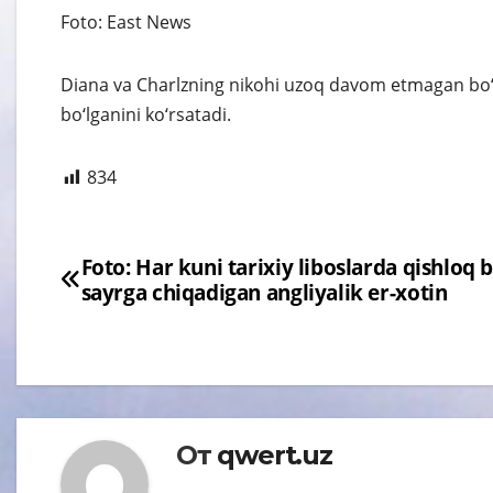
Foto: East News
Diana va Charlzning nikohi uzoq davom etmagan bo‘
bo‘lganini ko‘rsatadi.
834
Навигация
Foto: Har kuni tarixiy liboslarda qishloq 
sayrga chiqadigan angliyalik er-xotin
по
записям
От
qwert.uz