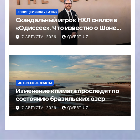
СПОРТ (КИРИЛЛ / LATIN)
Скандальный игрок НХЛ снялся в
«Одиссее». Что известно о Шоне
Эйвери
7 АВГУСТА, 2026
QWERT.UZ
ИНТЕРЕСНЫЕ ФАКТЫ
Изменение климата проследят по
состоянию бразильских озер
7 АВГУСТА, 2026
QWERT.UZ