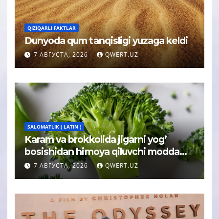
QIZIQARLI FAKTLAR
Dunyoda qum tanqisligi yuzaga keldi
7 АВГУСТА, 2026
QWERT.UZ
SALOMATLIK ( LATIN )
Karam va brokkolida jigarni yog’
bosishidan himoya qiluvchi modda
topildi
7 АВГУСТА, 2026
QWERT.UZ