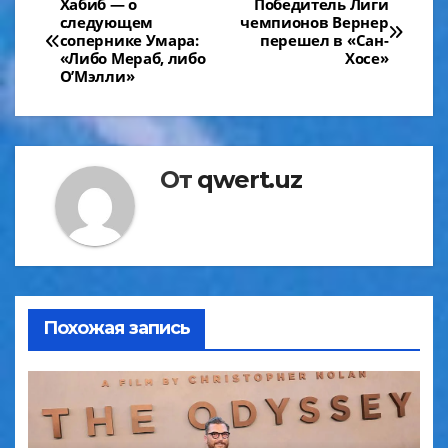
Навигация
Хабиб — о
Победитель Лиги
следующем
чемпионов Вернер
по
сопернике Умара:
перешел в «Сан-
«Либо Мераб, либо
Хосе»
записям
О’Мэлли»
От
qwert.uz
Похожая запись