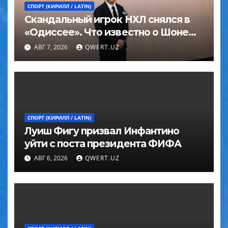
СПОРТ (КИРИЛЛ / LATIN)
Скандальный игрок НХЛ снялся в
«Одиссее». Что известно о Шоне
Эйвери
АВГ 7, 2026
QWERT.UZ
СПОРТ (КИРИЛЛ / LATIN)
Луиш Фигу призвал Инфантино
уйти с поста президента ФИФА
АВГ 6, 2026
QWERT.UZ