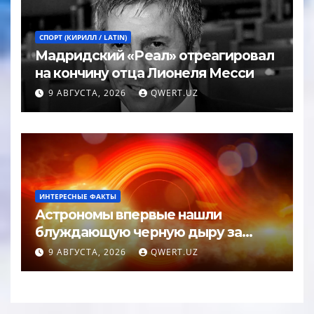
СПОРТ (КИРИЛЛ / LATIN)
Мадридский «Реал» отреагировал
на кончину отца Лионеля Месси
9 АВГУСТА, 2026
QWERT.UZ
ИНТЕРЕСНЫЕ ФАКТЫ
Астрономы впервые нашли
блуждающую черную дыру за
пределами галактики
9 АВГУСТА, 2026
QWERT.UZ