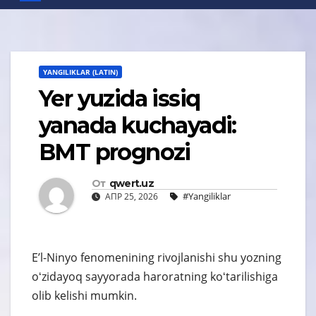
YANGILIKLAR (LATIN)
Yer yuzida issiq
yanada kuchayadi:
BMT prognozi
От
qwert.uz
#Yangiliklar
АПР 25, 2026
Eʼl-Ninyo fenomenining rivojlanishi shu yozning
oʻzidayoq sayyorada haroratning koʻtarilishiga
olib kelishi mumkin.