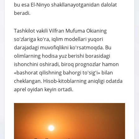
bu esa El-Ninyo shakllanayotganidan dalolat
beradi.
Tashkilot vakili Vilfran Mufuma Okianing
soʻzlariga koʻra, iqlim modellari yuqori
darajadagi muvofiqlikni koʻrsatmoqda. Bu
olimlarning hodisa yuz berishi borasidagi
ishonchini oshiradi, biroq prognozlar hamon
«bashorat qilishning bahorgi toʻsigʻi» bilan
cheklangan. Hisob-kitoblarning aniqligi odatda
aprel oyidan keyin ortadi.