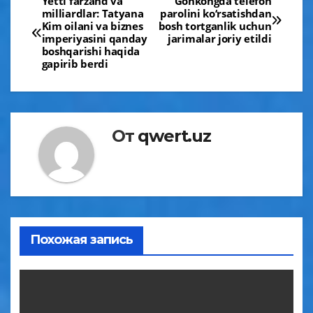
Навигация
Yetti farzand va
Gonkongda telefon
milliardlar: Tatyana
parolini ko‘rsatishdan
по
Kim oilani va biznes
bosh tortganlik uchun
imperiyasini qanday
jarimalar joriy etildi
записям
boshqarishi haqida
gapirib berdi
От
qwert.uz
Похожая запись