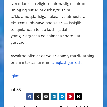
takrorlanish tezligini oshirmasligini, biroq
uning oqibatlarini kuchaytirishini
taʼkidlamoqda. Isigan okean va atmosfera
ekstremal ob-havo hodisalari — issiqlik
toʻlqinlaridan tortib kuchli jadal
yomgʻirlargacha qoʻshimcha sharoitlar
yaratadi.
Avvalroq olimlar daryolar abadiy muzliklarning
erishini tezlashtirishini
aniqlashgan edi.
Iqlim
85