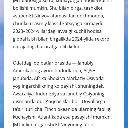
JMT bahosiga koʻra, kutilayotgan hodisa kuchli
boʻlishi mumkin. Shu bilan birga, tashkilot
«super-El-Ninyo» atamasidan qochmoqda,
chunki u rasmiy klassifikatsiyaga kirmaydi.
2023–2024-yillardagi avvalgi kuchli hodisa
global isish bilan birgalikda 2024-yilda rekord
darajadagi haroratga olib keldi.
Odatdagi oqibatlar orasida — Janubiy
Amerikaning ayrim hududlarida, AQSH
janubida, Afrika Shoxi va Markaziy Osiyoda
yogʻingarchilikning koʻpayishi, shuningdek,
Avstraliya, Indoneziya va Janubiy Osiyoning
qismlarida qurgʻoqchiliklar bor. Dovullarga
taʼsiri turlicha: Tinch okeanida ularning faolligi
kuchayishi, Atlantikada esa pasayishi mumkin.
JMT iqlim oʻzgarishi El-Ninyoning oʻzini