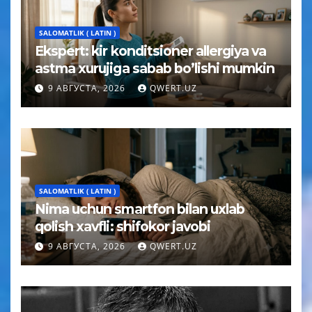
SALOMATLIK ( LATIN )
Ekspert: kir konditsioner allergiya va
astma xurujiga sabab bo’lishi mumkin
9 АВГУСТА, 2026
QWERT.UZ
SALOMATLIK ( LATIN )
Nima uchun smartfon bilan uxlab
qolish xavfli: shifokor javobi
9 АВГУСТА, 2026
QWERT.UZ