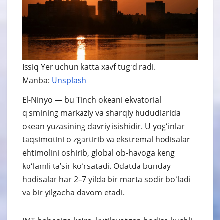
Issiq Yer uchun katta xavf tugʻdiradi.
Manba:
Unsplash
El-Ninyo — bu Tinch okeani ekvatorial
qismining markaziy va sharqiy hududlarida
okean yuzasining davriy isishidir. U yogʻinlar
taqsimotini oʻzgartirib va ekstremal hodisalar
ehtimolini oshirib, global ob-havoga keng
koʻlamli taʼsir koʻrsatadi. Odatda bunday
hodisalar har 2–7 yilda bir marta sodir boʻladi
va bir yilgacha davom etadi.