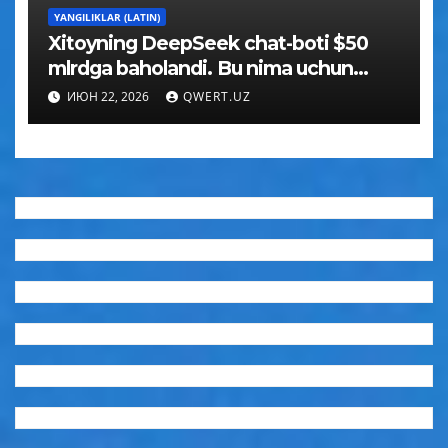
YANGILIKLAR (LATIN)
Xitoyning DeepSeek chat-boti $50
mlrdga baholandi. Bu nima uchun
muhim
ИЮН 22, 2026
QWERT.UZ