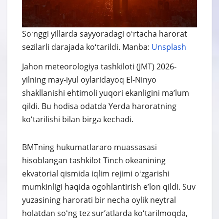
Soʻnggi yillarda sayyoradagi oʻrtacha harorat
sezilarli darajada koʻtarildi. Manba:
Unsplash
Jahon meteorologiya tashkiloti (JMT) 2026-
yilning may-iyul oylaridayoq El-Ninyo
shakllanishi ehtimoli yuqori ekanligini maʼlum
qildi. Bu hodisa odatda Yerda haroratning
koʻtarilishi bilan birga kechadi.
BMTning hukumatlararo muassasasi
hisoblangan tashkilot Tinch okeanining
ekvatorial qismida iqlim rejimi oʻzgarishi
mumkinligi haqida ogohlantirish eʼlon qildi. Suv
yuzasining harorati bir necha oylik neytral
holatdan soʻng tez surʼatlarda koʻtarilmoqda,