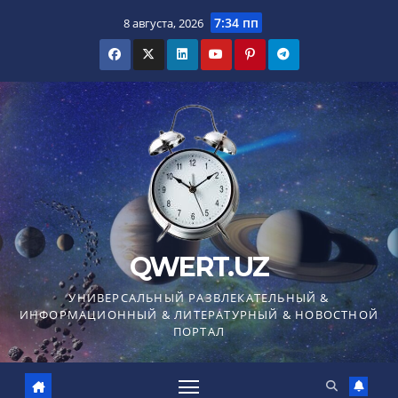
Перейти
7:34 пп
8 августа, 2026
к
содержимому
QWERT.UZ
УНИВЕРСАЛЬНЫЙ РАЗВЛЕКАТЕЛЬНЫЙ &
ИНФОРМАЦИОННЫЙ & ЛИТЕРАТУРНЫЙ & НОВОСТНОЙ
ПОРТАЛ