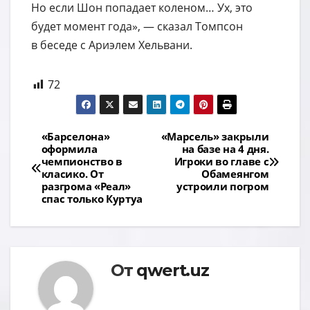
Но если Шон попадает коленом… Ух, это
будет момент года», — сказал Томпсон
в беседе с Ариэлем Хельвани.
72
Навигация
«Барселона»
«Марсель» закрыли
оформила
на базе на 4 дня.
по
чемпионство в
Игроки во главе с
класико. От
Обамеянгом
записям
разгрома «Реал»
устроили погром
спас только Куртуа
От
qwert.uz