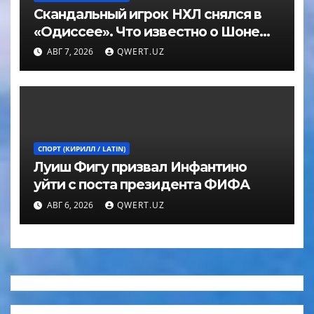
Скандальный игрок НХЛ снялся в
«Одиссее». Что известно о Шоне
Эйвери
АВГ 7, 2026
QWERT.UZ
СПОРТ (КИРИЛЛ / LATIN)
Луиш Фигу призвал Инфантино
уйти с поста президента ФИФА
АВГ 6, 2026
QWERT.UZ