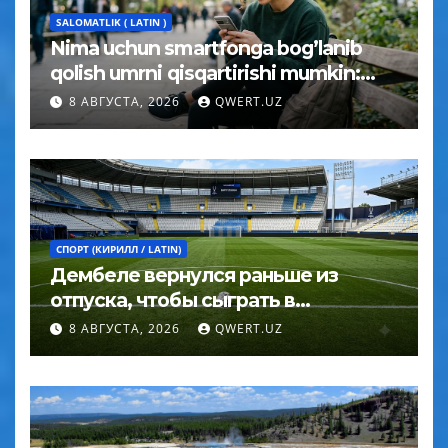
SALOMATLIK ( LATIN )
Nima uchun smartfonga bog’lanib
qolish umrni qisqartirishi mumkin:
psixolog javobi
8 АВГУСТА, 2026
QWERT.UZ
СПОРТ (КИРИЛЛ / LATIN)
Дембеле вернулся раньше из
отпуска, чтобы сыграть в
Суперкубке УЕФА
8 АВГУСТА, 2026
QWERT.UZ