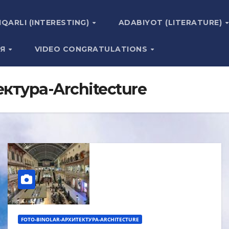
IQARLI (INTERESTING)
ADABIYOT (LITERATURE)
ИЯ
VIDEO CONGRATULATIONS
ектура-Architecture
FOTO-BINOLAR-АРХИТЕКТУРА-ARCHITECTURE