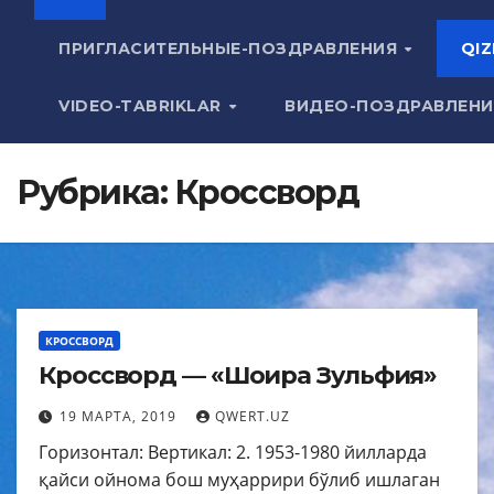
ПРИГЛАСИТЕЛЬНЫЕ-ПОЗДРАВЛЕНИЯ
QIZ
VIDEO-TABRIKLAR
ВИДЕО-ПОЗДРАВЛЕН
Рубрика:
Кроссворд
КРОССВОРД
Кроссворд — «Шоира Зульфия»
19 МАРТА, 2019
QWERT.UZ
Горизонтал: Вертикал: 2. 1953-1980 йилларда
қайси ойнома бош муҳаррири бўлиб ишлаган