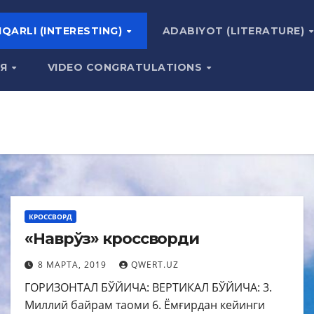
IQARLI (INTERESTING)
ADABIYOT (LITERATURE)
ИЯ
VIDEO CONGRATULATIONS
КРОССВОРД
«Наврўз» кроссворди
8 МАРТА, 2019
QWERT.UZ
ГОРИЗОНТАЛ БЎЙИЧА: ВЕРТИКАЛ БЎЙИЧА: 3.
Миллий байрам таоми 6. Ёмғирдан кейинги