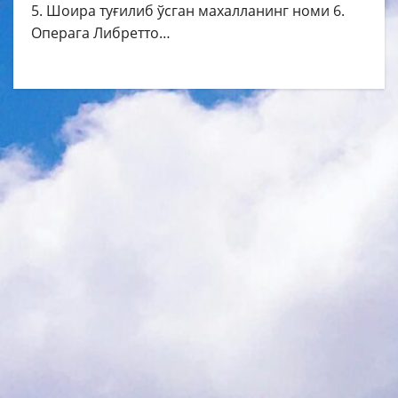
5. Шоира туғилиб ўсган махалланинг номи 6.
Операга Либретто…