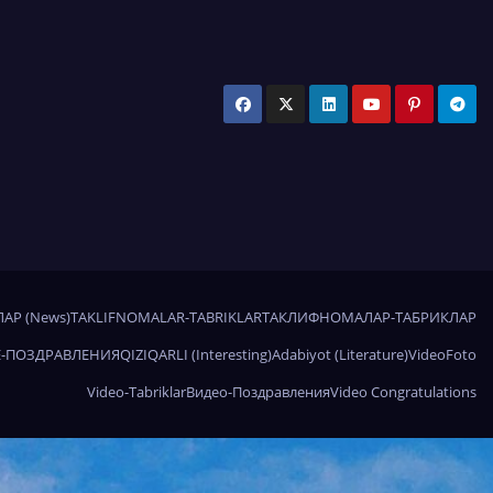
АР (News)
TAKLIFNOMALAR-TABRIKLAR
ТАКЛИФНОМАЛАР-ТАБРИКЛАР
-ПОЗДРАВЛЕНИЯ
QIZIQARLI (Interesting)
Adabiyot (Literature)
Video
Foto
Video-Tabriklar
Видео-Поздравления
Video Congratulations