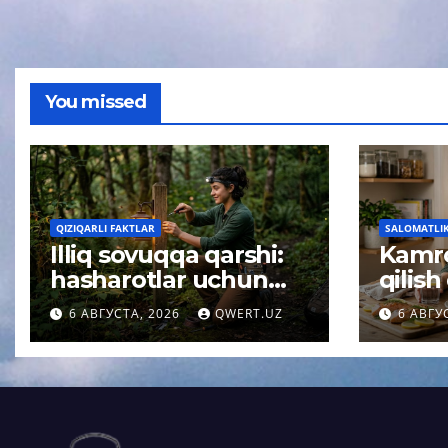
You missed
QIZIQARLI FAKTLAR
SALOMATLIK 
Illiq sovuqqa qarshi:
Kamro
hasharotlar uchun
qilish
xavfsiz yoritish
sekinl
6 АВГУСТА, 2026
QWERT.UZ
6 АВГУ
haqidagi tushuncha
oliml
afsonasi yoʻq qilindi
kutil