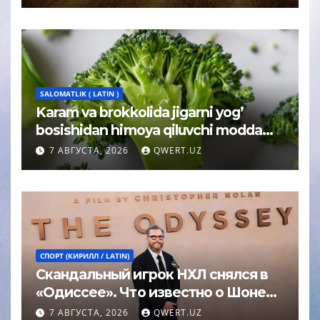
SALOMATLIK ( LATIN )
Karam va brokkolida jigarni yog’
bosishidan himoya qiluvchi modda
topildi
7 АВГУСТА, 2026
QWERT.UZ
СПОРТ (КИРИЛЛ / LATIN)
Скандальный игрок НХЛ снялся в
«Одиссее». Что известно о Шоне
Эйвери
7 АВГУСТА, 2026
QWERT.UZ