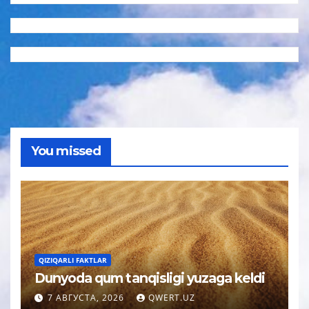
You missed
QIZIQARLI FAKTLAR
Dunyoda qum tanqisligi yuzaga keldi
7 АВГУСТА, 2026
QWERT.UZ