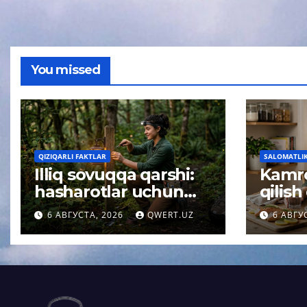
You missed
QIZIQARLI FAKTLAR
SALOMATLIK 
Illiq sovuqqa qarshi:
Kamro
hasharotlar uchun
qilish
xavfsiz yoritish
sekinl
6 АВГУСТА, 2026
QWERT.UZ
6 АВГУ
haqidagi tushuncha
oliml
afsonasi yoʻq qilindi
kutil