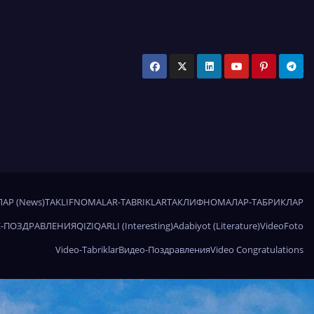
АР (News)
TAKLIFNOMALAR-TABRIKLAR
ТАКЛИФНОМАЛАР-ТАБРИКЛАР
-ПОЗДРАВЛЕНИЯ
QIZIQARLI (Interesting)
Adabiyot (Literature)
Video
Foto
Video-Tabriklar
Видео-Поздравления
Video Congratulations