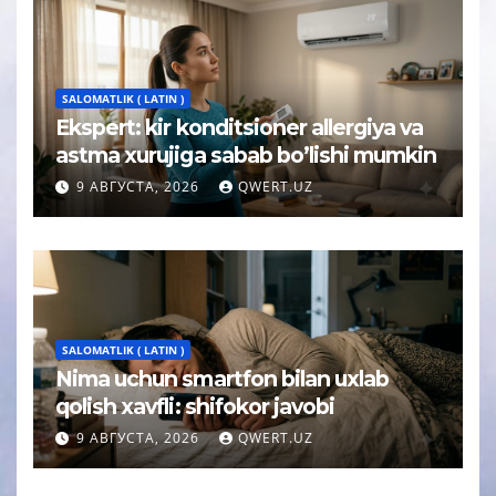
SALOMATLIK ( LATIN )
Ekspert: kir konditsioner allergiya va
astma xurujiga sabab bo’lishi mumkin
9 АВГУСТА, 2026
QWERT.UZ
SALOMATLIK ( LATIN )
Nima uchun smartfon bilan uxlab
qolish xavfli: shifokor javobi
9 АВГУСТА, 2026
QWERT.UZ