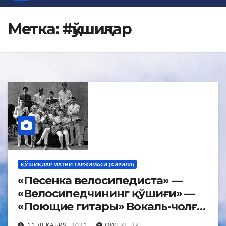
Метка:
#қўшиқлар
ҚЎШИҚЛАР МАТНИ ТАРЖИМАСИ (КИРИЛЛ)
«Песенка велосипедиста» —
«Велосипедчининг қўшиғи» —
«Поющие гитары» Вокаль-чолғу
ансамбли ижросидаги қўшиқ
11 ДЕКАБРЯ, 2021
QWERT.UZ