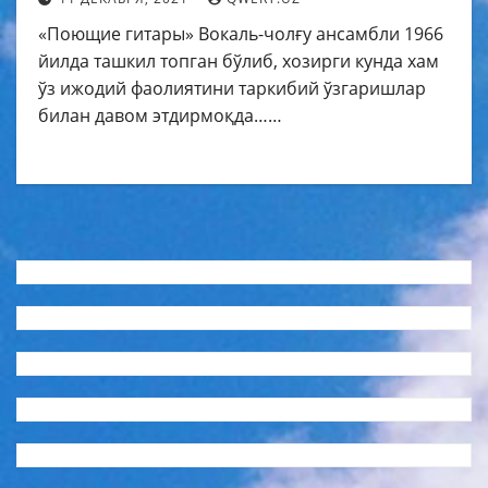
матни таржимаси
«Поющие гитары» Вокаль-чолғу ансамбли 1966
йилда ташкил топган бўлиб, хозирги кунда хам
ўз ижодий фаолиятини таркибий ўзгаришлар
билан давом этдирмоқда……