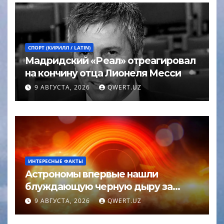
СПОРТ (КИРИЛЛ / LATIN)
Мадридский «Реал» отреагировал
на кончину отца Лионеля Месси
9 АВГУСТА, 2026
QWERT.UZ
ИНТЕРЕСНЫЕ ФАКТЫ
Астрономы впервые нашли
блуждающую черную дыру за
пределами галактики
9 АВГУСТА, 2026
QWERT.UZ